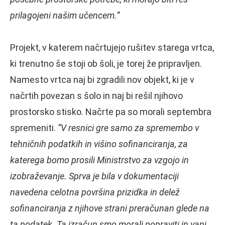
prilagojeni našim učencem.”
Projekt, v katerem načrtujejo rušitev starega vrtca,
ki trenutno še stoji ob šoli, je torej že pripravljen.
Namesto vrtca naj bi zgradili nov objekt, ki je v
načrtih povezan s šolo in naj bi rešil njihovo
prostorsko stisko. Načrte pa so morali septembra
spremeniti.
“V resnici gre samo za spremembo v
tehničnih podatkih in višino sofinanciranja, za
katerega bomo prosili Ministrstvo za vzgojo in
izobraževanje. Sprva je bila v dokumentaciji
navedena celotna površina prizidka in delež
sofinanciranja z njihove strani preračunan glede na
ta podatek. Ta izračun smo morali popraviti in vanj