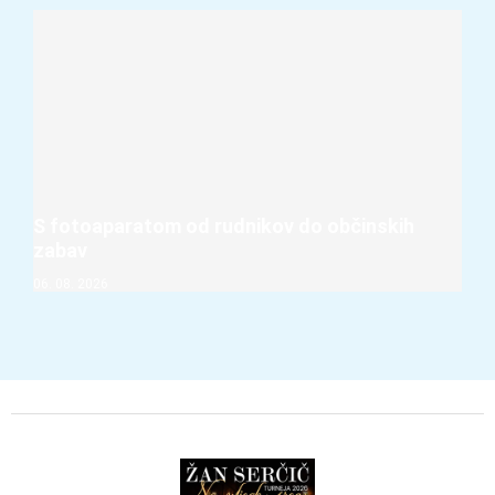
S fotoaparatom od rudnikov do občinskih
zabav
06. 08. 2026