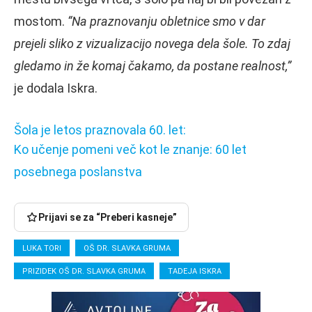
mostom.
“Na praznovanju obletnice smo v dar
prejeli sliko z vizualizacijo novega dela šole. To zdaj
gledamo in že komaj čakamo, da postane realnost,”
je dodala Iskra.
Šola je letos praznovala 60. let:
Ko učenje pomeni več kot le znanje: 60 let
posebnega poslanstva
Prijavi se za “Preberi kasneje”
LUKA TORI
OŠ DR. SLAVKA GRUMA
PRIZIDEK OŠ DR. SLAVKA GRUMA
TADEJA ISKRA