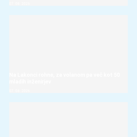
07. 08. 2026
Na Lakonci rohne, za volanom pa več kot 50
mladih inženirjev
07. 08. 2026