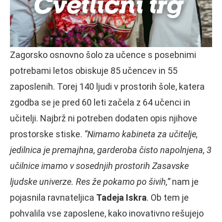
Zagorsko osnovno šolo za učence s posebnimi
potrebami letos obiskuje 85 učencev in 55
zaposlenih. Torej 140 ljudi v prostorih šole, katera
zgodba se je pred 60 leti začela z 64 učenci in
učitelji. Najbrž ni potreben dodaten opis njihove
prostorske stiske.
“Nimamo kabineta za učitelje,
jedilnica je premajhna, garderoba čisto napolnjena, 3
učilnice imamo v sosednjih prostorih Zasavske
ljudske univerze. Res že pokamo po šivih,”
nam je
pojasnila ravnateljica
Tadeja Iskra
. Ob tem je
pohvalila vse zaposlene, kako inovativno rešujejo