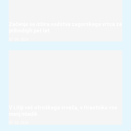
Začenja se izbira vodstva zagorskega vrtca za
prihodnjih pet let
07. 08. 2026
V Litiji več otroškega vrveža, v Hrastniku vse
manj mladih
07. 08. 2026