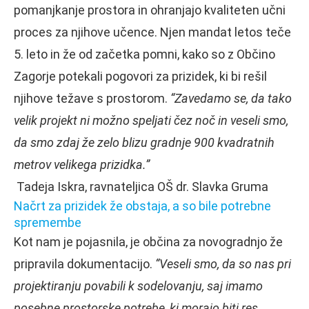
pomanjkanje prostora in ohranjajo kvaliteten učni
proces za njihove učence. Njen mandat letos teče
5. leto in že od začetka pomni, kako so z Občino
Zagorje potekali pogovori za prizidek, ki bi rešil
njihove težave s prostorom.
“Zavedamo se, da tako
velik projekt ni možno speljati čez noč in veseli smo,
da smo zdaj že zelo blizu gradnje 900 kvadratnih
metrov velikega prizidka.”
Tadeja Iskra, ravnateljica OŠ dr. Slavka Gruma
Načrt za prizidek že obstaja, a so bile potrebne
spremembe
Kot nam je pojasnila, je občina za novogradnjo že
pripravila dokumentacijo.
“Veseli smo, da so nas pri
projektiranju povabili k sodelovanju, saj imamo
posebne prostorske potrebe, ki morajo biti res