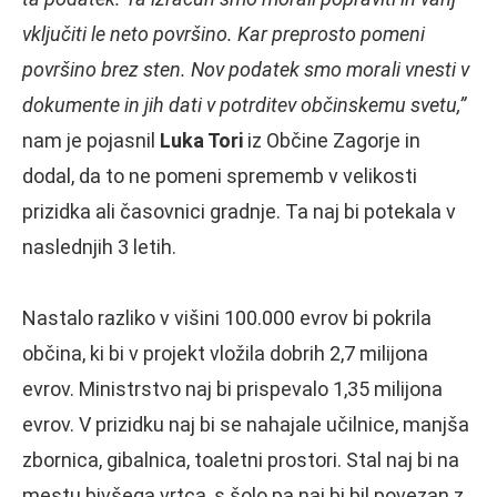
vključiti le neto površino. Kar preprosto pomeni
površino brez sten. Nov podatek smo morali vnesti v
dokumente in jih dati v potrditev občinskemu svetu,”
nam je pojasnil
Luka Tori
iz Občine Zagorje in
dodal, da to ne pomeni sprememb v velikosti
prizidka ali časovnici gradnje. Ta naj bi potekala v
naslednjih 3 letih.
Nastalo razliko v višini 100.000 evrov bi pokrila
občina, ki bi v projekt vložila dobrih 2,7 milijona
evrov. Ministrstvo naj bi prispevalo 1,35 milijona
evrov. V prizidku naj bi se nahajale učilnice, manjša
zbornica, gibalnica, toaletni prostori. Stal naj bi na
mestu bivšega vrtca, s šolo pa naj bi bil povezan z