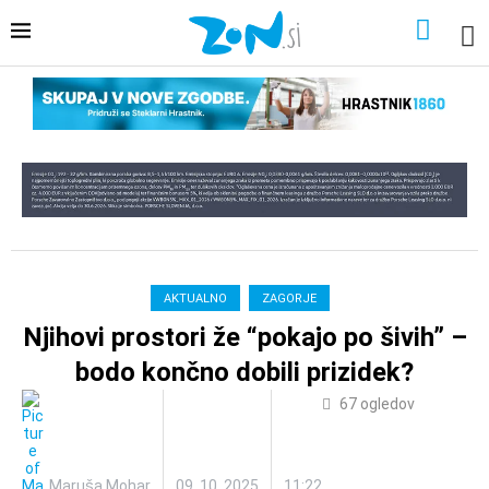
AKTUALNO
ZAGORJE
Njihovi prostori že “pokajo po šivih” –
bodo končno dobili prizidek?
67
ogledov
Maruša Mohar
09. 10. 2025
11:22