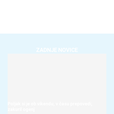
ZADNJE NOVICE
Poljak si je ob vikendu, v času prepovedi,
zakuril ogenj