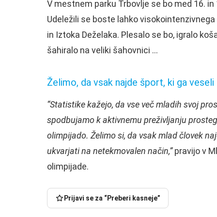
V mestnem parku Trbovlje se bo med 16. in 1
Udeležili se boste lahko visokointenzivnega 
in Iztoka Deželaka. Plesalo se bo, igralo ko
šahiralo na veliki šahovnici …
Želimo, da vsak najde šport, ki ga veseli
“Statistike kažejo, da vse več mladih svoj pros
spodbujamo k aktivnemu preživljanju prosteg
olimpijado. Želimo si, da vsak mlad človek najd
ukvarjati na netekmovalen način,”
pravijo v M
olimpijade.
Prijavi se za “Preberi kasneje”