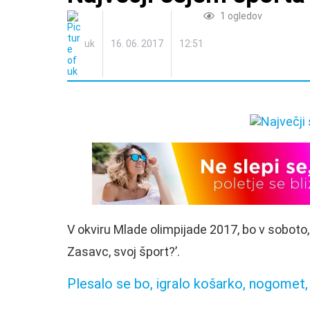
1
ogledov
uk
16. 06. 2017
12:51
V okviru Mlade olimpijade 2017, bo v soboto, 
Zasavc, svoj šport?’.
Plesalo se bo, igralo košarko, nogomet,