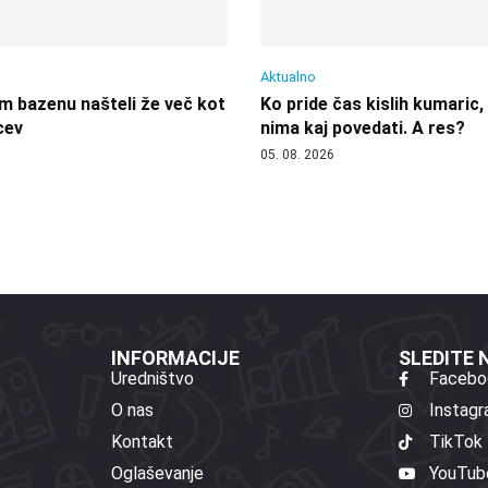
Aktualno
 bazenu našteli že več kot
Ko pride čas kislih kumaric,
cev
nima kaj povedati. A res?
05. 08. 2026
INFORMACIJE
SLEDITE
Uredništvo
Facebo
O nas
Instag
Kontakt
TikTok
Oglaševanje
YouTub