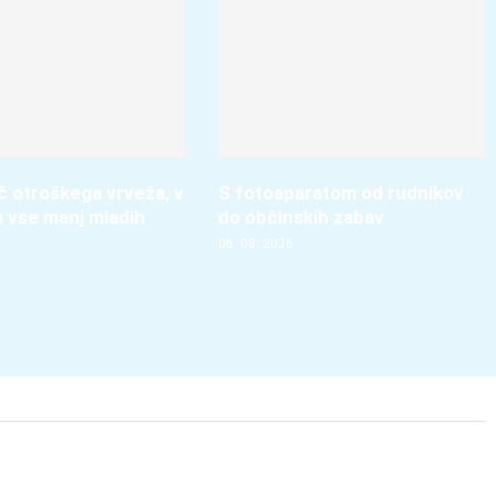
več otroškega vrveža, v
S fotoaparatom od rudnikov
u vse manj mladih
do občinskih zabav
06. 08. 2026