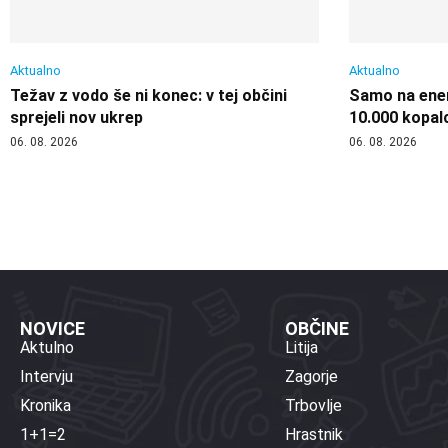
Aktualno
Aktualno
Težav z vodo še ni konec: v tej občini
Samo na enem
sprejeli nov ukrep
10.000 kopal
06. 08. 2026
06. 08. 2026
NOVICE
OBČINE
Aktulno
Litija
Intervju
Zagorje
Kronika
Trbovlje
1+1=2
Hrastnik