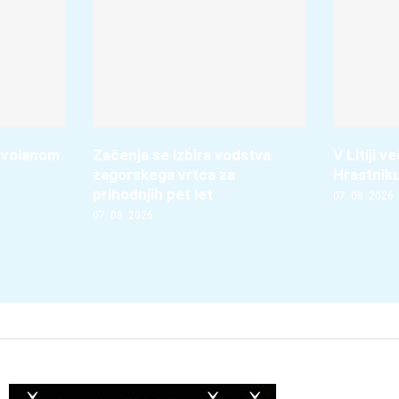
 volanom
Začenja se izbira vodstva
V Litiji 
zagorskega vrtca za
Hrastnik
prihodnjih pet let
07. 08. 2026
07. 08. 2026