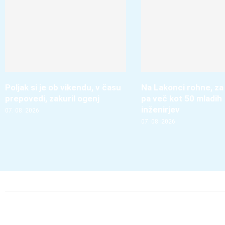
Poljak si je ob vikendu, v času
Na Lakonci rohne, za
prepovedi, zakuril ogenj
pa več kot 50 mladih
inženirjev
07. 08. 2026
07. 08. 2026