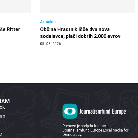
Aktualno
 še Ritter
Občina Hrastnik išče dva nova
sodelavca, plači dobrih 2.000 evrov
05. 08. 2026
 NAM
ok
ram
Prenovo je podprla fundacija
Journalismfund Europe Local Media for
e
Democracy.