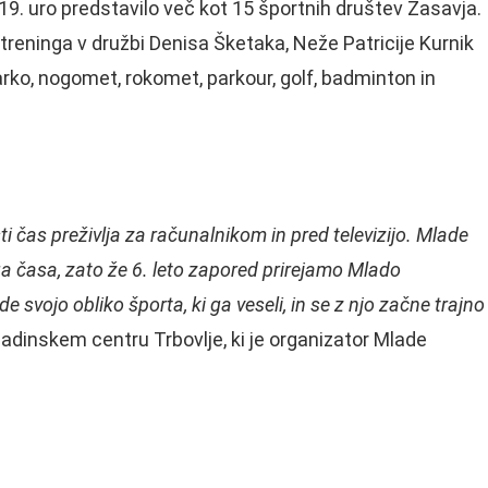
9. uro predstavilo več kot 15 športnih društev Zasavja.
treninga v družbi Denisa Šketaka, Neže Patricije Kurnik
šarko, nogomet, rokomet, parkour, golf, badminton in
ti čas preživlja za računalnikom in pred televizijo. Mlade
a časa, zato že 6. leto zapored prirejamo Mlado
e svojo obliko športa, ki ga veseli, in se z njo začne trajno
ladinskem centru Trbovlje, ki je organizator Mlade