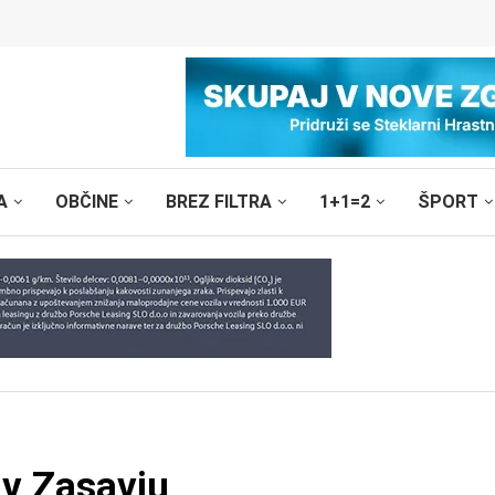
A
OBČINE
BREZ FILTRA
1+1=2
ŠPORT
 v Zasavju