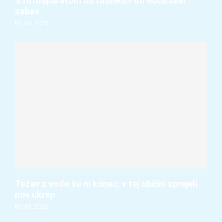
S fotoaparatom od rudnikov do občinskih
zabav
06. 08. 2026
Težav z vodo še ni konec: v tej občini sprejeli
nov ukrep
06. 08. 2026