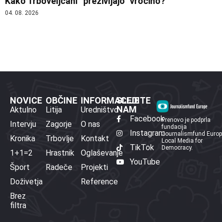
Kako Trboveljčani “preživljajo” vročino?
04. 08. 2026
NOVICE
OBČINE
INFORMACIJE
SLEDITE
NAM
Aktulno
Litija
Uredništvo
Facebook
Prenovo je podprla
Intervju
Zagorje
O nas
fundacija
Instagram
Journalismfund Euro
Kronika
Trbovlje
Kontakt
Local Media for
TikTok
Democracy.
1+1=2
Hrastnik
Oglaševanje
YouTube
Šport
Radeče
Projekti
Doživetja
Reference
Brez
filtra