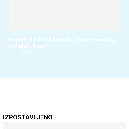
Ko pride čas kislih kumaric, še Ritter nima kaj
povedati. A res?
05. 08. 2026
IZPOSTAVLJENO