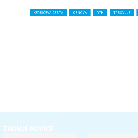
KERŠIČEVA CESTA
OBNOVA
RTH
TRBOVLJE
ZADNJE NOVICE