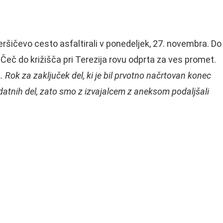
ršičevo cesto asfaltirali v ponedeljek, 27. novembra. Do
č do križišča pri Terezija rovu odprta za ves promet.
. Rok za zaključek del, ki je bil prvotno načrtovan konec
odatnih del, zato smo z izvajalcem z aneksom podaljšali