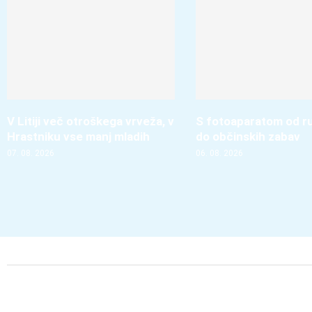
V Litiji več otroškega vrveža, v
S fotoaparatom od r
Hrastniku vse manj mladih
do občinskih zabav
07. 08. 2026
06. 08. 2026