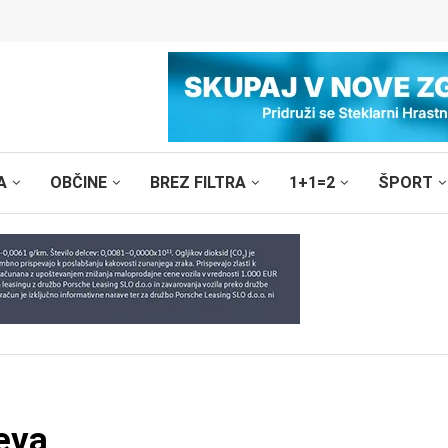
A
OBČINE
BREZ FILTRA
1+1=2
ŠPORT
eva