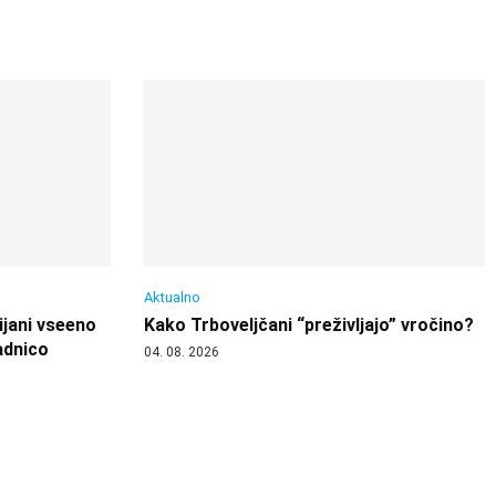
Aktualno
ijani vseeno
Kako Trboveljčani “preživljajo” vročino?
adnico
04. 08. 2026