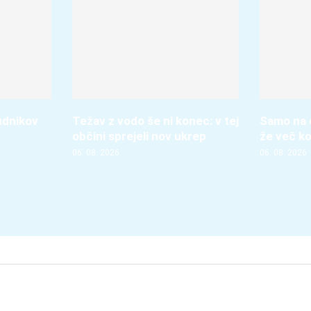
udnikov
Težav z vodo še ni konec: v tej
Samo na 
občini sprejeli nov ukrep
že več k
06. 08. 2026
06. 08. 2026