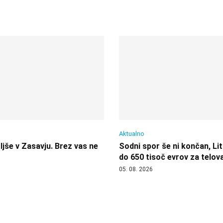
Aktualno
jše v Zasavju. Brez vas ne
Sodni spor še ni končan, Lit
do 650 tisoč evrov za telov
05. 08. 2026