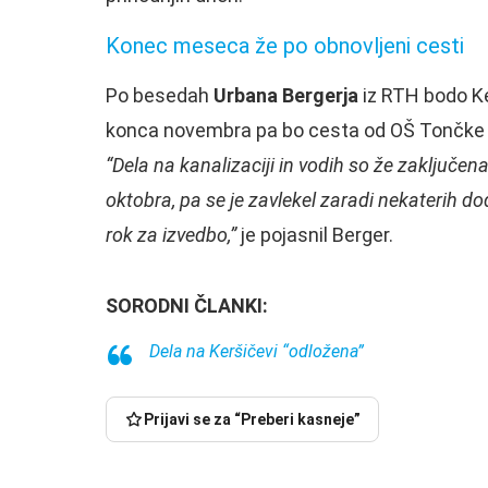
Konec meseca že po obnovljeni cesti
Po besedah
Urbana Bergerja
iz RTH bodo Ke
konca novembra pa bo cesta od OŠ Tončke Če
“Dela na kanalizaciji in vodih so že zaključena
oktobra, pa se je zavlekel zaradi nekaterih d
rok za izvedbo,”
je pojasnil Berger.
SORODNI ČLANKI:
Dela na Keršičevi “odložena”
Prijavi se za “Preberi kasneje”