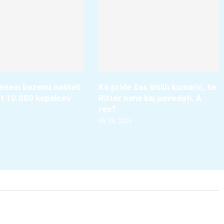
enem bazenu našteli
Ko pride čas kislih kumaric, še
ot 10.000 kopalcev
Ritter nima kaj povedati. A
res?
05. 08. 2026