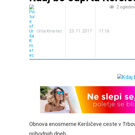
2
ogledov
Urša Kmetec
23. 11. 2017
11:16
Obnova enosmerne Keršičeve ceste v Trbovlja
prihodnjih dneh.