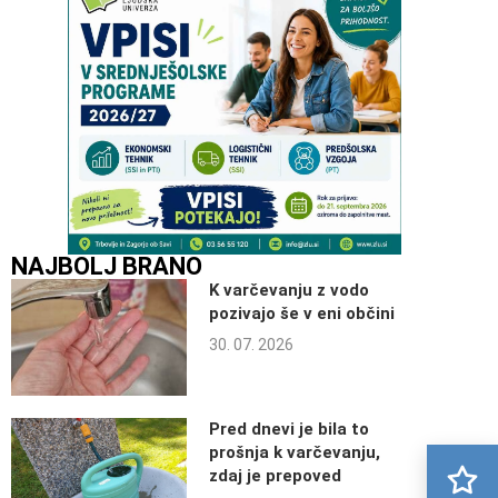
NAJBOLJ BRANO
K varčevanju z vodo
pozivajo še v eni občini
30. 07. 2026
Pred dnevi je bila to
prošnja k varčevanju,
zdaj je prepoved