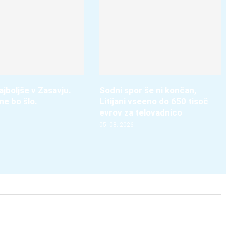
jboljše v Zasavju.
Sodni spor še ni končan,
ne bo šlo.
Litijani vseeno do 650 tisoč
evrov za telovadnico
05. 08. 2026