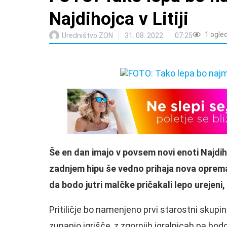
Najdihojca v Litiji
1
ogle
Uredništvo ZON
31. 08. 2022
07:25
Še en dan imajo v povsem novi enoti Najdiho
zadnjem hipu še vedno prihaja nova oprema,
da bodo jutri malčke pričakali lepo urejeni, 
Pritiličje bo namenjeno prvi starostni skupin
zunanjo igrišče, z zgornjih igralnicah pa bod