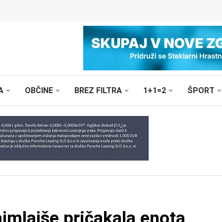
A
OBČINE
BREZ FILTRA
1+1=2
ŠPORT
jmlajše pričakala enota