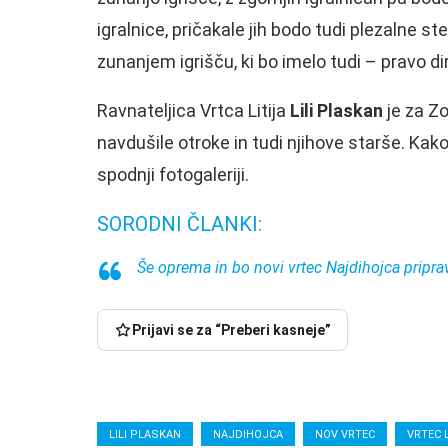
igralnice, pričakale jih bodo tudi plezalne st
zunanjem igrišču, ki bo imelo tudi – pravo d
Ravnateljica Vrtca Litija
Lili Plaskan
je za Zo
navdušile otroke in tudi njihove starše. Kako
spodnji fotogaleriji.
SORODNI ČLANKI:
Še oprema in bo novi vrtec Najdihojca pripra
Prijavi se za “Preberi kasneje”
LILI PLASKAN
NAJDIHOJCA
NOV VRTEC
VRTEC L