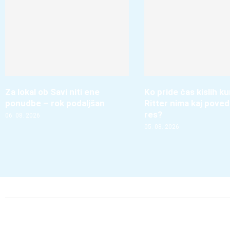
Za lokal ob Savi niti ene
Ko pride čas kislih k
ponudbe – rok podaljšan
Ritter nima kaj poved
res?
06. 08. 2026
05. 08. 2026