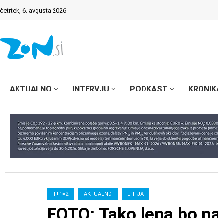
četrtek, 6. avgusta 2026
AKTUALNO
INTERVJU
PODKAST
KRONIK
1+1=2
AKTUALNO
LITIJA
FOTO: Tako lepa bo na