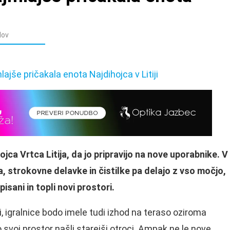
dov
jca Vrtca Litija, da jo pripravijo na nove uporabnike. V
 strokovne delavke in čistilke pa delajo z vso močjo,
pisani in topli novi prostori.
i, igralnice bodo imele tudi izhod na teraso oziroma
o svoj prostor našli starejši otroci. Ampak ne le nove