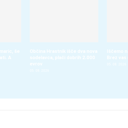
umaric, še
Občina Hrastnik išče dva nova
Iščemo na
ati. A
sodelavca, plači dobrih 2.000
Brez vas 
evrov
05. 08. 2026
05. 08. 2026