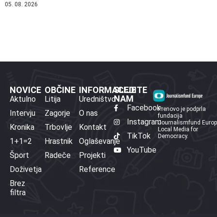
05. 08. 2026
NOVICE
OBČINE
INFORMACIJE
SLEDITE
NAM
Aktulno
Litija
Uredništvo
Facebook
Prenovo je podprla
Intervju
Zagorje
O nas
fundacija
Instagram
Journalismfund Euro
Kronika
Trbovlje
Kontakt
Local Media for
TikTok
Democracy.
1+1=2
Hrastnik
Oglaševanje
YouTube
Šport
Radeče
Projekti
Doživetja
Reference
Brez
filtra