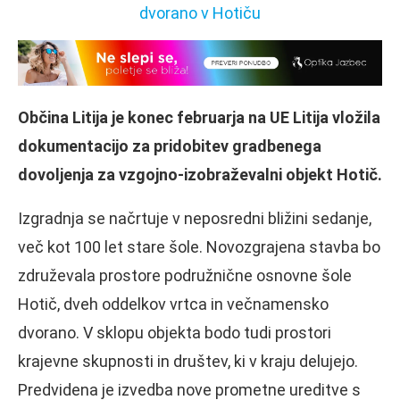
Občina Litija je konec februarja na UE Litija vložila
dokumentacijo za pridobitev gradbenega
dovoljenja za vzgojno-izobraževalni objekt Hotič.
Izgradnja se načrtuje v neposredni bližini sedanje,
več kot 100 let stare šole. Novozgrajena stavba bo
združevala prostore podružnične osnovne šole
Hotič, dveh oddelkov vrtca in večnamensko
dvorano. V sklopu objekta bodo tudi prostori
krajevne skupnosti in društev, ki v kraju delujejo.
Predvidena je izvedba nove prometne ureditve s