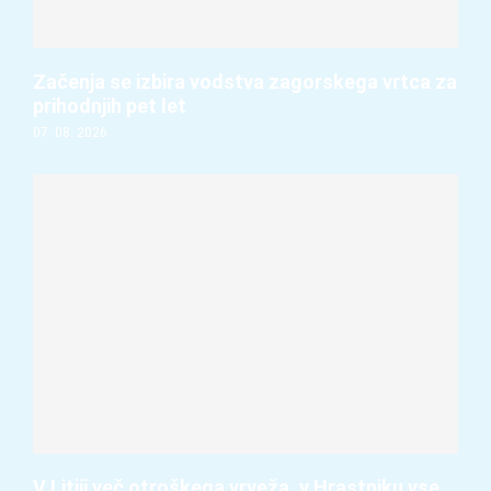
Začenja se izbira vodstva zagorskega vrtca za
prihodnjih pet let
07. 08. 2026
V Litiji več otroškega vrveža, v Hrastniku vse