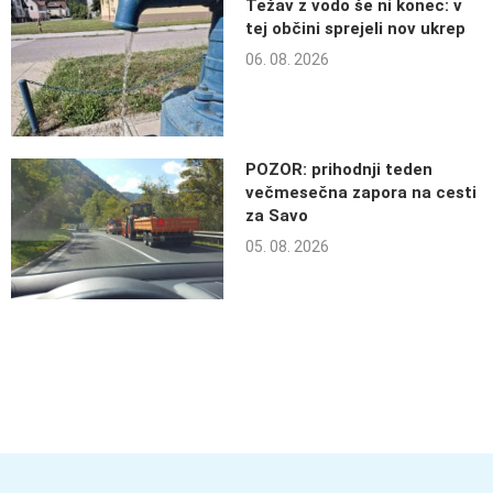
Težav z vodo še ni konec: v
tej občini sprejeli nov ukrep
06. 08. 2026
POZOR: prihodnji teden
večmesečna zapora na cesti
za Savo
05. 08. 2026