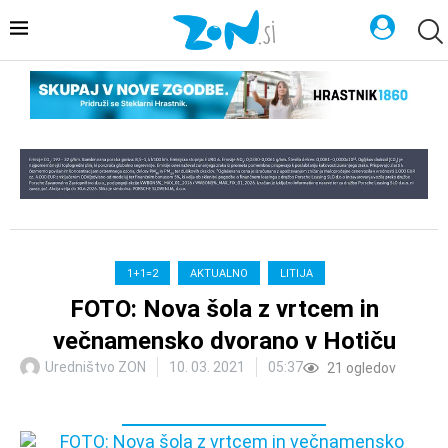
1+1=2
AKTUALNO
LITIJA
FOTO: Nova šola z vrtcem in
večnamensko dvorano v Hotiču
Uredništvo ZON
10. 03. 2021
05:37
21
ogledov