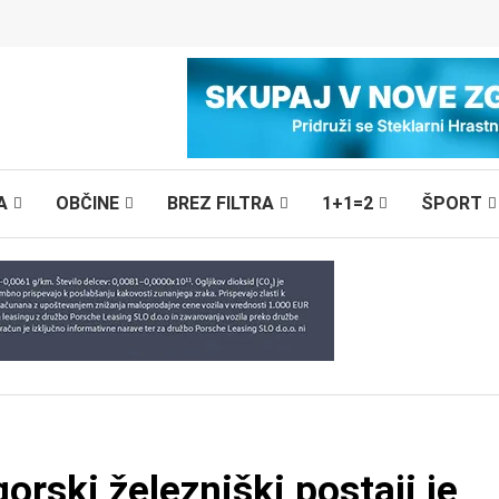
A
OBČINE
BREZ FILTRA
1+1=2
ŠPORT
rski železniški postaji je