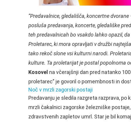
“Predavalnice, gledališča, koncertne dvorane —
posluša predavanja, koncerte, gledališke pred
teh predavalnicah bo vsakdo lahko opazil, da 
Proletarec, ki mora opravljati v družbi najtej
tako rekoč slone vsi kulturni narodi. Proletari
kulture. Ta proletarijat je postal popolnoma o
Kosovel
na včerajšnji dan pred natanko 100 
proletarec” je govoril o pomembnosti in dost
Noč v mrzli zagorski postaji
Predavanju je sledila razgreta razprava, po k
mrzli čakalnici zagorske železniške postaje
zdravstvenih zapletov umrl. Star je bil komaj