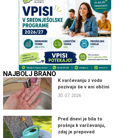
NAJBOLJ BRANO
K varčevanju z vodo
pozivajo še v eni občini
30. 07. 2026
Pred dnevi je bila to
prošnja k varčevanju,
zdaj je prepoved