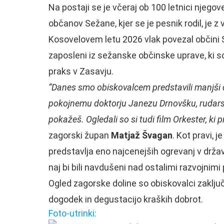
Na postaji se je včeraj ob 100 letnici njego
občanov Sežane, kjer se je pesnik rodil, je z
Kosovelovem letu 2026 vlak povezal občini Se
zaposleni iz sežanske občinske uprave, ki s
praks v Zasavju.
“Danes smo obiskovalcem predstavili manjši d
pokojnemu doktorju Janezu Drnovšku, rudarsk
pokažeš. Ogledali so si tudi film Orkester, ki p
zagorski župan
Matjaž Švagan
. Kot pravi, 
predstavlja eno najcenejših ogrevanj v državi
naj bi bili navdušeni nad ostalimi razvojnimi 
Ogled zagorske doline so obiskovalci zaključili
dogodek in degustacijo kraških dobrot.
Foto-utrinki: