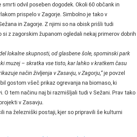
ve smrti odvil poseben dogodek. Okoli 60 občank in
 vlakom prispelo v Zagorje. Simbolno je tako v
žana in Zagorje. Z njimi so na obisk prišli tudi
o si z zagorskim županom ogledali nekaj primerov dobrih
el lokalne skupnosti, od glasbene šole, spominski park
i muzej – skratka vse tisto, kar lahko v kratkem času
rikazuje način življenja v Zasavju, v Zagorju,”
je povzel
je bil gostom všeč prikaz ogrevanja na biomaso, ki
. O tem načinu naj bi razmišljali tudi v Sežani. Prav tako
projekti v Zasavju.
 na železniški postaji, kjer so pripravili še kulturni