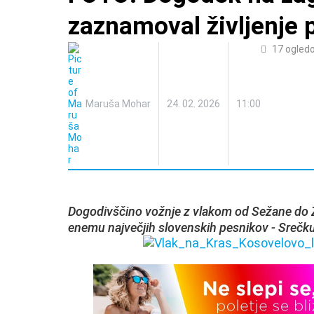
zaznamoval življenje 
17
ogled
Maruša Mohar
24. 02. 2026
11:00
Dogodivščino vožnje z vlakom od Sežane do Za
enemu največjih slovenskih pesnikov - Srečk