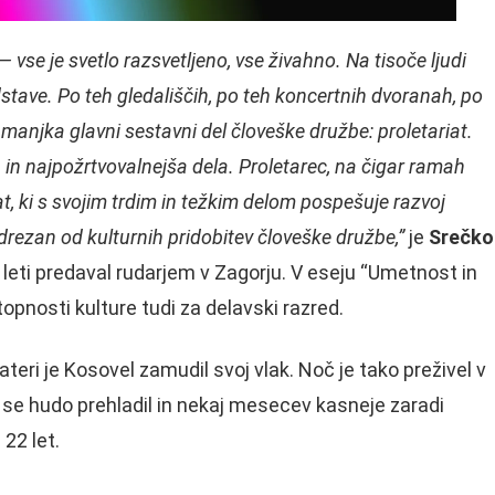
 vse je svetlo razsvetljeno, vse živahno. Na tisoče ljudi
stave. Po teh gledališčih, po teh koncertnih dvoranah, po
manjka glavni sestavni del človeške družbe: proletariat.
ša in najpožrtvovalnejša dela. Proletarec, na čigar ramah
at, ki s svojim trdim in težkim delom pospešuje razvoj
drezan od kulturnih pridobitev človeške družbe,”
je
Srečko
leti predaval rudarjem v Zagorju. V eseju “Umetnost in
opnosti kulture tudi za delavski razred.
ateri je Kosovel zamudil svoj vlak. Noč je tako preživel v
, se hudo prehladil in nekaj mesecev kasneje zaradi
 22 let.