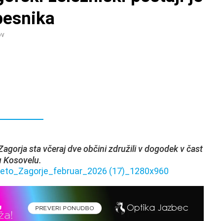
pesnika
ov
gorja sta včeraj dve občini združili v dogodek v čast
u Kosovelu.