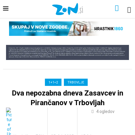
1+1=2
TRBOVLJE
Dva nepozabna dneva Zasavcev in
Pirančanov v Trbovljah
4
ogledov