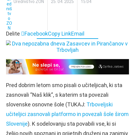
Uredništvo ZON
25. 04. 2025
15:04
Delite
Facebook
Copy Link
Email
Pred dobrim letom smo pisali o učiteljicah, ki sta
zasnovali “Naš klik”, s katerim sta povezali
slovenske osnovne šole (TUKAJ:
Trboveljski
učiteljici zasnovali platformo in povezali šole širom
Slovenije
). K sodelovanju sta povabili vse, ki si
želijo novih spoznanj in prijetnih druženj na zanimiv