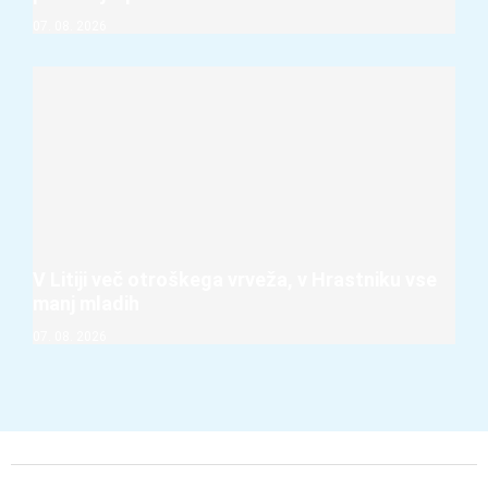
07. 08. 2026
V Litiji več otroškega vrveža, v Hrastniku vse
manj mladih
07. 08. 2026