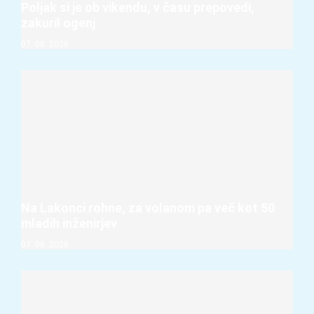
Poljak si je ob vikendu, v času prepovedi,
zakuril ogenj
07. 08. 2026
Na Lakonci rohne, za volanom pa več kot 50
mladih inženirjev
07. 08. 2026