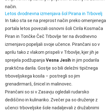
način.
Letos dvodnevna izmenjava šol Pirana in Trbovelj
In tako sta se na preprost način preko omenjenega
portala letos povezali osnovni šoli Cirila Kosmača
Piran in Tončke Čeč Trbovlje ter na dvodnevno
izmenjavo popeljali svoje učence. Pirančani so v
aprilu tako z vlakom prispeli v Trbovlje, kjer jih je
sprejela podžupanja
Vesna Jesih
in jim podarila
praktična darila. Gostje so bili deležni tipičnega
trboveljskega kosila – postregli so jim
grenadirmarš, šnicel in malinovec.
Pirančani so si v Zasavju ogledali rudarsko
dediščino in kulinariko. Zvečer pa so druženje z
učenci trboveljske šole nadaljevali z družabnimi