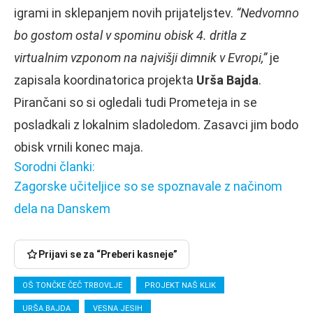
igrami in sklepanjem novih prijateljstev.
“Nedvomno
bo gostom ostal v spominu obisk 4. dritla z
virtualnim vzponom na najvišji dimnik v Evropi,”
je
zapisala koordinatorica projekta
Urša Bajda
.
Pirančani so si ogledali tudi Prometeja in se
posladkali z lokalnim sladoledom. Zasavci jim bodo
obisk vrnili konec maja.
Sorodni članki:
Zagorske učiteljice so se spoznavale z načinom
dela na Danskem
Prijavi se za “Preberi kasneje”
OŠ TONČKE ČEČ TRBOVLJE
PROJEKT NAŠ KLIK
URŠA BAJDA
VESNA JESIH