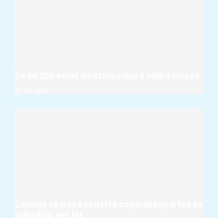
Za 56.200 evrov do stanovanja z veliko teraso
07. 08. 2026
Začenja se izbira vodstva zagorskega vrtca za
prihodnjih pet let