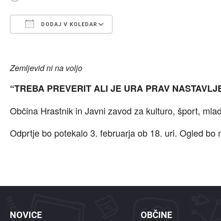
DODAJ V KOLEDAR
Prenesi ICS
Googlov koledar
iCalendar
Office 365
Outlook Live
Zemljevid ni na voljo
“TREBA PREVERIT ALI JE URA PRAV NASTAVLJ
Občina Hrastnik in Javni zavod za kulturo, šport, ml
Odprtje bo potekalo 3. februarja ob 18. uri. Ogled bo
NOVICE
OBČINE