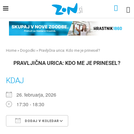
Home
»
Dogodki
»
Pravljična urica: Kdo me je prinesel?
PRAVLJIČNA URICA: KDO ME JE PRINESEL?
KDAJ
26. februarja, 2026
17:30 - 18:30
DODAJ V KOLEDAR
Prenesi ICS
Googlov koledar
iCalendar
Office 365
Outlook Live