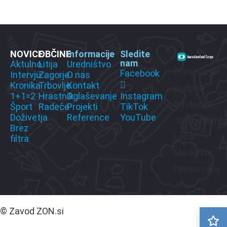
NOVICE
OBČINE
Informacije
Sledite
nam
Aktulno
Litija
Uredništvo
Prenovo je
Facebook
Intervju
Zagorje
O nas
Kronika
Trbovlje
Kontakt
podprla
1+1=2
Hrastnik
Oglaševanje
Instagram
fundacija
Šport
Radeče
Projekti
TikTok
Doživetja
Reference
YouTube
Journalismf
Brez
Local
filtra
Media for
Democracy.
© Zavod ZON.si