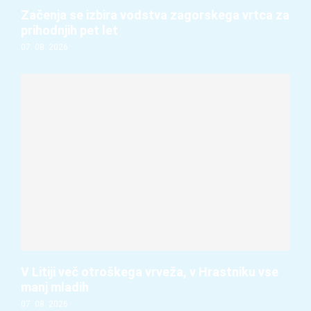
Začenja se izbira vodstva zagorskega vrtca za
prihodnjih pet let
07. 08. 2026
V Litiji več otroškega vrveža, v Hrastniku vse
manj mladih
07. 08. 2026