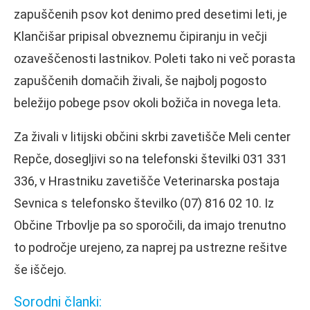
zapuščenih psov kot denimo pred desetimi leti, je
Klančišar pripisal obveznemu čipiranju in večji
ozaveščenosti lastnikov. Poleti tako ni več porasta
zapuščenih domačih živali, še najbolj pogosto
beležijo pobege psov okoli božiča in novega leta.
Za živali v litijski občini skrbi zavetišče Meli center
Repče, dosegljivi so na telefonski številki 031 331
336, v Hrastniku zavetišče Veterinarska postaja
Sevnica s telefonsko številko (07) 816 02 10. Iz
Občine Trbovlje pa so sporočili, da imajo trenutno
to področje urejeno, za naprej pa ustrezne rešitve
še iščejo.
Sorodni članki: