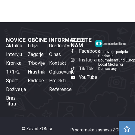
NOVICE
OBČINE
INFORMACIJE
SLEDITE
NAM
Aktulno
Litija
Uredništvo
Facebook
Prenovo je podprla
Intervju
Zagorje
O nas
fundacija
Instagram
Journalismfund Euro
Kronika
Trbovlje
Kontakt
Local Media for
TikTok
Democracy.
1+1=2
Hrastnik
Oglaševanje
YouTube
Šport
Radeče
Projekti
Doživetja
Reference
Brez
filtra
© Zavod ZON.si
Programska zasnova ZON