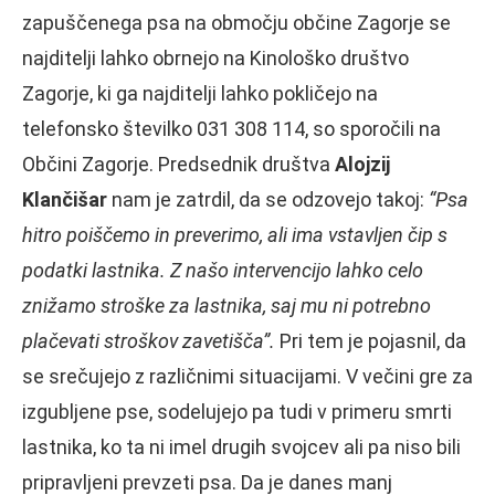
zapuščenega psa na območju občine Zagorje se
najditelji lahko obrnejo na Kinološko društvo
Zagorje, ki ga najditelji lahko pokličejo na
telefonsko številko 031 308 114, so sporočili na
Občini Zagorje. Predsednik društva
Alojzij
Klančišar
nam je zatrdil, da se odzovejo takoj:
“Psa
hitro poiščemo in preverimo, ali ima vstavljen čip s
podatki lastnika. Z našo intervencijo lahko celo
znižamo stroške za lastnika, saj mu ni potrebno
plačevati stroškov zavetišča”.
Pri tem je pojasnil, da
se srečujejo z različnimi situacijami. V večini gre za
izgubljene pse, sodelujejo pa tudi v primeru smrti
lastnika, ko ta ni imel drugih svojcev ali pa niso bili
pripravljeni prevzeti psa. Da je danes manj