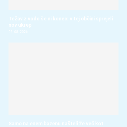
Težav z vodo še ni konec: v tej občini sprejeli
nov ukrep
06. 08. 2026
Samo na enem bazenu našteli že več kot