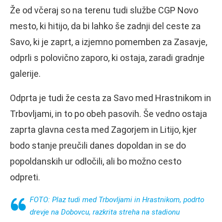
Že od včeraj so na terenu tudi službe CGP Novo
mesto, ki hitijo, da bi lahko še zadnji del ceste za
Savo, ki je zaprt, a izjemno pomemben za Zasavje,
odprli s polovično zaporo, ki ostaja, zaradi gradnje
galerije.
Odprta je tudi že cesta za Savo med Hrastnikom in
Trbovljami, in to po obeh pasovih. Še vedno ostaja
zaprta glavna cesta med Zagorjem in Litijo, kjer
bodo stanje preučili danes dopoldan in se do
popoldanskih ur odločili, ali bo možno cesto
odpreti.
FOTO: Plaz tudi med Trbovljami in Hrastnikom, podrto
drevje na Dobovcu, razkrita streha na stadionu