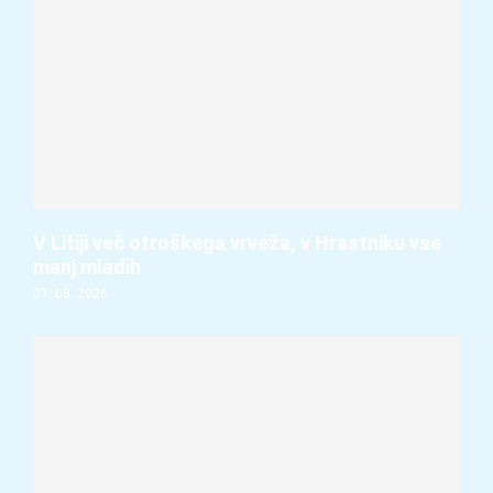
V Litiji več otroškega vrveža, v Hrastniku vse
manj mladih
07. 08. 2026