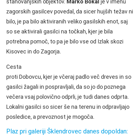
stanovanjskih objektov.
Marko Bokal
je v imenu
zagorskih gasilcev povedal, da sicer hujših težav ni
bilo, je pa bilo aktiviranih veliko gasilskih enot, saj
so se aktivirali gasilci na točkah, kjer je bila
potrebna pomoč, to pa je bilo vse od Izlak skozi
Kisovec in do Zagorja.
Cesta
proti Dobovcu, kjer je včeraj padlo več dreves in so
gasilci žagali in pospravljali, da so jo do poznega
večera vsaj polovično odprli, je tudi danes odprta.
Lokalni gasilci so sicer še na terenu in odpravljajo
posledice, a prevoznost je mogoča.
Plaz pri galeriji Šklendrovec danes dopoldan: