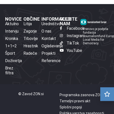
NOVICE
OBČINE
INFORMACIJE
SLEDITE
NAM
Aktulno
Litija
Uredništvo
Facebook
Prenovo je podprla
Intervju
Zagorje
O nas
fundacija
Instagram
Journalismfund Euro
Kronika
Trbovlje
Kontakt
Local Media for
TikTok
Democracy.
1+1=2
Hrastnik
Oglaševanje
YouTube
Šport
Radeče
Projekti
Doživetja
Reference
Brez
filtra
© Zavod ZON.si
Programska zasnova ZON
Temeljni pravni akt
Splošni pogoji
Politika varstva zasebnosti