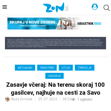
AKTUALNO
HRASTNIK
LITIJA
TRBOVLJE
ZAGORJE
Zasavje včeraj: Na terenu skoraj 100
gasilcev, najhuje na cesti za Savo
Neža Grmšek
29. 07. 2024
08:53
1
ogledov