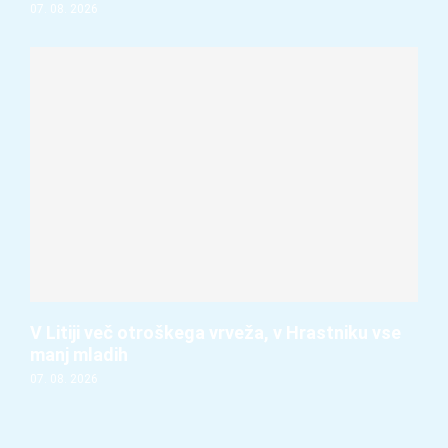
07. 08. 2026
V Litiji več otroškega vrveža, v Hrastniku vse
manj mladih
07. 08. 2026