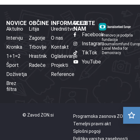
NOVICE
OBČINE
INFORMACIJE
SLEDITE
NAM
Aktulno
Litija
Uredništvo
Facebook
Prenovo je podprla
Intervju
Zagorje
O nas
fundacija
Instagram
Journalismfund Euro
Kronika
Trbovlje
Kontakt
Local Media for
TikTok
Democracy.
1+1=2
Hrastnik
Oglaševanje
YouTube
Šport
Radeče
Projekti
Doživetja
Reference
Brez
filtra
© Zavod ZON.si
Programska zasnova ZON
Temeljni pravni akt
Splošni pogoji
Politika varstva zasebnosti