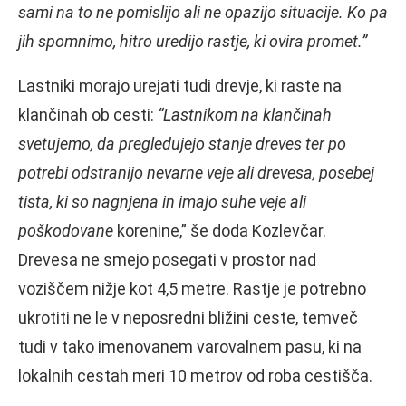
sami na to ne pomislijo ali ne opazijo situacije. Ko pa
jih spomnimo, hitro uredijo rastje, ki ovira promet.”
Lastniki morajo urejati tudi drevje, ki raste na
klančinah ob cesti:
“Lastnikom na klančinah
svetujemo, da pregledujejo stanje dreves ter po
potrebi odstranijo nevarne veje ali drevesa, posebej
tista, ki so nagnjena in imajo suhe veje ali
poškodovane
korenine,” še doda Kozlevčar.
Drevesa ne smejo posegati v prostor nad
voziščem nižje kot 4,5 metre. Rastje je potrebno
ukrotiti ne le v neposredni bližini ceste, temveč
tudi v tako imenovanem varovalnem pasu, ki na
lokalnih cestah meri 10 metrov od roba cestišča.