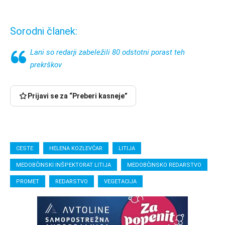
Sorodni članek:
Lani so redarji zabeležili 80 odstotni porast teh
prekrškov
Prijavi se za “Preberi kasneje”
CESTE
HELENA KOZLEVČAR
LITIJA
MEDOBČINSKI INŠPEKTORAT LITIJA
MEDOBČINSKO REDARSTVO
PROMET
REDARSTVO
VEGETACIJA