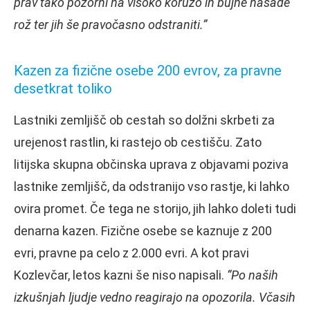
prav tako pozorni na visoko koruzo in bujne nasade
rož ter jih še pravočasno odstraniti.”
Kazen za fizične osebe 200 evrov, za pravne
desetkrat toliko
Lastniki zemljišč ob cestah so dolžni skrbeti za
urejenost rastlin, ki rastejo ob cestišču. Zato
litijska skupna občinska uprava z objavami poziva
lastnike zemljišč, da odstranijo vso rastje, ki lahko
ovira promet. Če tega ne storijo, jih lahko doleti tudi
denarna kazen. Fizične osebe se kaznuje z 200
evri, pravne pa celo z 2.000 evri. A kot pravi
Kozlevčar, letos kazni še niso napisali.
“Po naših
izkušnjah ljudje vedno reagirajo na opozorila. Včasih