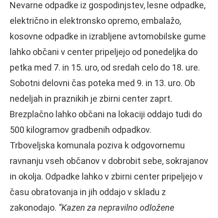
Nevarne odpadke iz gospodinjstev, lesne odpadke,
električno in elektronsko opremo, embalažo,
kosovne odpadke in izrabljene avtomobilske gume
lahko občani v center pripeljejo od ponedeljka do
petka med 7. in 15. uro, od sredah celo do 18. ure.
Sobotni delovni čas poteka med 9. in 13. uro. Ob
nedeljah in praznikih je zbirni center zaprt.
Brezplačno lahko občani na lokaciji oddajo tudi do
500 kilogramov gradbenih odpadkov.
Trboveljska komunala poziva k odgovornemu
ravnanju vseh občanov v dobrobit sebe, sokrajanov
in okolja. Odpadke lahko v zbirni center pripeljejo v
času obratovanja in jih oddajo v skladu z
zakonodajo.
“Kazen za nepravilno odložene