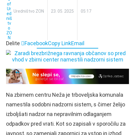
Uredništvo ZON
23. 05. 2025
05:17
Delite
Facebook
Copy Link
Email
Na zbirnem centru Neža je trboveljska komunala
namestila sodobni nadzorni sistem, s čimer želijo
izboljšati nadzor na nepravilnim odlaganjem
odpadkov pred vrati. Kot so zapisali v sporočilu za
javnost, so zamenjali zapornici za vstop in izhod