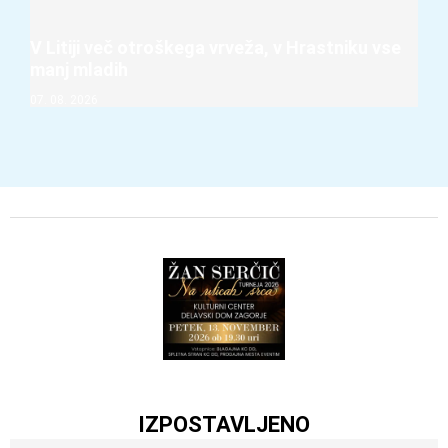
V Litiji več otroškega vrveža, v Hrastniku vse
manj mladih
07. 08. 2026
IZPOSTAVLJENO