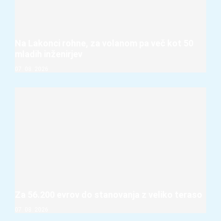
Na Lakonci rohne, za volanom pa več kot 50
mladih inženirjev
07. 08. 2026
Za 56.200 evrov do stanovanja z veliko teraso
07. 08. 2026