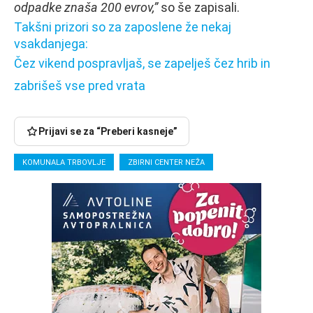
odpadke znaša 200 evrov,”
so še zapisali.
Takšni prizori so za zaposlene že nekaj
vsakdanjega:
Čez vikend pospravljaš, se zapelješ čez hrib in
zabrišeš vse pred vrata
Prijavi se za “Preberi kasneje”
KOMUNALA TRBOVLJE
ZBIRNI CENTER NEŽA