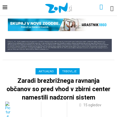
AKTUALNO
TRBOVLJE
Zaradi brezbrižnega ravnanja
občanov so pred vhod v zbirni center
namestili nadzorni sistem
15
ogledov