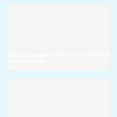
Začenja se izbira vodstva zagorskega vrtca za
prihodnjih pet let
07. 08. 2026