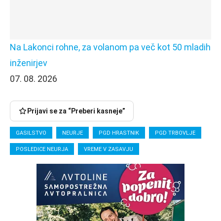
Na Lakonci rohne, za volanom pa več kot 50 mladih
inženirjev
07. 08. 2026
Prijavi se za “Preberi kasneje”
GASILSTVO
NEURJE
PGD HRASTNIK
PGD TRBOVLJE
POSLEDICE NEURJA
VREME V ZASAVJU