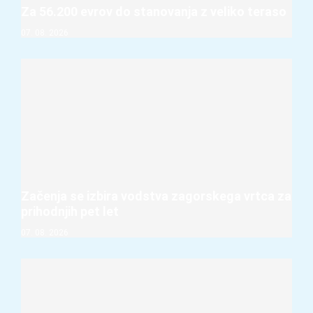
Za 56.200 evrov do stanovanja z veliko teraso
07. 08. 2026
Začenja se izbira vodstva zagorskega vrtca za
prihodnjih pet let
07. 08. 2026