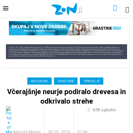
AKTUALNO
HRASTNIK
TRBOVLJE
Včerajšnje neurje podiralo drevesa in
odkrivalo strehe
4,9K
ogledov
Maruša Mohar
28. 05. 2026
07:48