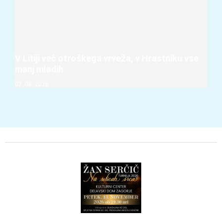
V Litiji več otroškega vrveža, v Hrastniku vse
manj mladih
07. 08. 2026