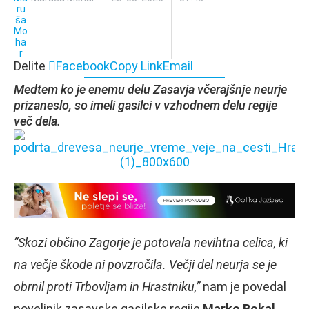
Delite
Facebook
Copy Link
Email
Medtem ko je enemu delu Zasavja včerajšnje neurje
prizaneslo, so imeli gasilci v vzhodnem delu regije
več dela.
“Skozi občino Zagorje je potovala nevihtna celica, ki
na večje škode ni povzročila. Večji del neurja se je
obrnil proti Trbovljam in Hrastniku,”
nam je povedal
poveljnik zasavske gasilske regije
Marko Bokal
.