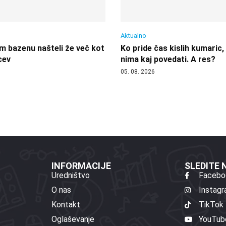
Aktualno
 bazenu našteli že več kot
Ko pride čas kislih kumaric,
cev
nima kaj povedati. A res?
05. 08. 2026
INFORMACIJE
SLEDITE
Uredništvo
Facebo
O nas
Instag
Kontakt
TikTok
Oglaševanje
YouTub