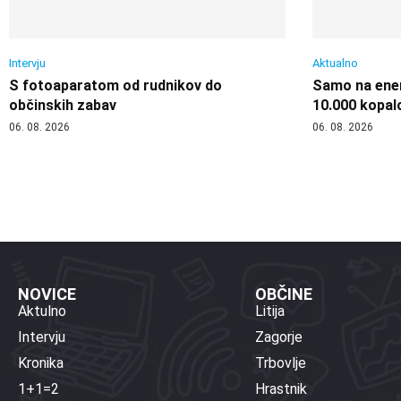
Intervju
Aktualno
S fotoaparatom od rudnikov do
Samo na enem
občinskih zabav
10.000 kopal
06. 08. 2026
06. 08. 2026
NOVICE
OBČINE
Aktulno
Litija
Intervju
Zagorje
Kronika
Trbovlje
1+1=2
Hrastnik