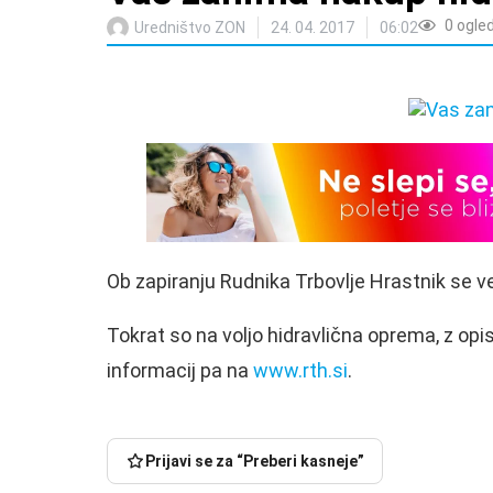
0
ogle
Uredništvo ZON
24. 04. 2017
06:02
Ob zapiranju Rudnika Trbovlje Hrastnik se v
Tokrat so na voljo hidravlična oprema, z op
informacij pa na
www.rth.si
.
Prijavi se za “Preberi kasneje”