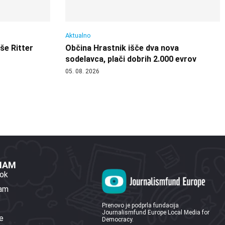
Aktualno
 še Ritter
Občina Hrastnik išče dva nova
sodelavca, plači dobrih 2.000 evrov
05. 08. 2026
 NAM
ok
ram
Prenovo je podprla fundacija
Journalismfund Europe Local Media for
e
Democracy.