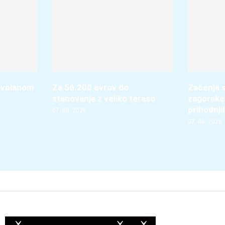
 volanom
Za 56.200 evrov do
Začenja s
stanovanja z veliko teraso
zagorske
prihodnji
07. 08. 2026
07. 08. 2026