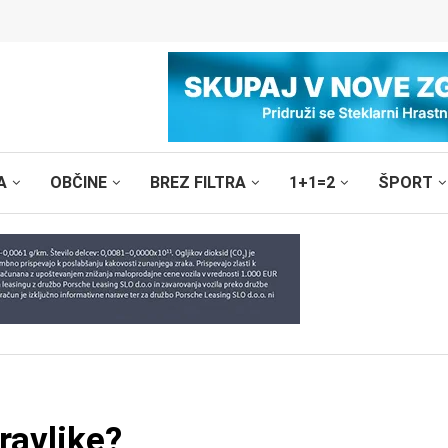
A
OBČINE
BREZ FILTRA
1+1=2
ŠPORT
ravlike?