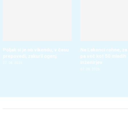
Poljak si je ob vikendu, v času
Na Lakonci rohne, za
prepovedi, zakuril ogenj
pa več kot 50 mladih
inženirjev
07. 08. 2026
07. 08. 2026