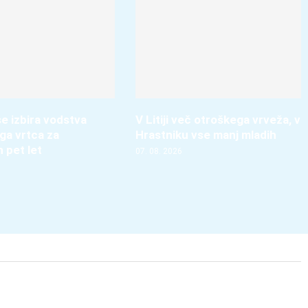
e izbira vodstva
V Litiji več otroškega vrveža, v
ga vrtca za
Hrastniku vse manj mladih
h pet let
07. 08. 2026