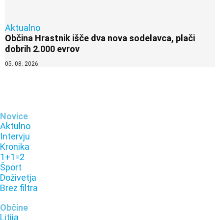
Aktualno
Občina Hrastnik išče dva nova sodelavca, plači
dobrih 2.000 evrov
05. 08. 2026
Novice
Aktulno
Intervju
Kronika
1+1=2
Šport
Doživetja
Brez filtra
Občine
Litija