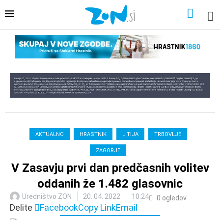
AKTUALNO
HRASTNIK
LITIJA
TRBOVLJE
ZAGORJE
V Zasavju prvi dan predčasnih volitev
oddanih že 1.482 glasovnic
Uredništvo ZON
20. 04. 2022
10:24
0
ogledov
Delite
Facebook
Copy Link
Email