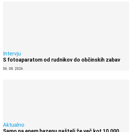
Intervju
S fotoaparatom od rudnikov do občinskih zabav
06. 08. 2026
Aktualno
Samo na enem bazenu našteli že več kot 10.000