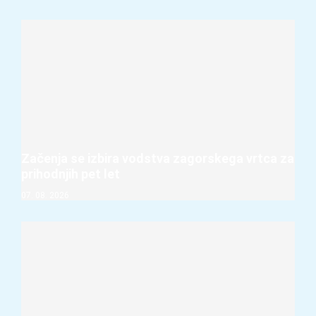
Začenja se izbira vodstva zagorskega vrtca za
prihodnjih pet let
07. 08. 2026