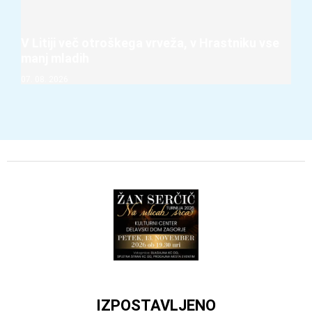
V Litiji več otroškega vrveža, v Hrastniku vse
manj mladih
07. 08. 2026
IZPOSTAVLJENO