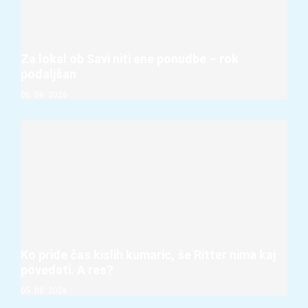
Za lokal ob Savi niti ene ponudbe – rok
podaljšan
06. 08. 2026
Ko pride čas kislih kumaric, še Ritter nima kaj
povedati. A res?
05. 08. 2026