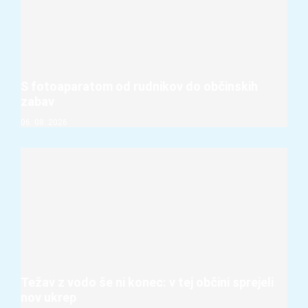
S fotoaparatom od rudnikov do občinskih
zabav
06. 08. 2026
Težav z vodo še ni konec: v tej občini sprejeli
nov ukrep