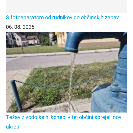
S fotoaparatom od rudnikov do občinskih zabav
06. 08. 2026
Težav z vodo še ni konec: v tej občini sprejeli nov
ukrep