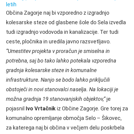
letih
Občina Zagorje naj bi vzporedno z izgradnjo
kolesarske steze od glasbene šole do Sela izvedla
tudi izgradnjo vodovoda in kanalizacije. Ter tudi
ceste, pločnika in uredila javno razsvetljavo.
“Umestitev projekta v proračun je smiselna in
potrebna, saj bo tako lahko potekala vzporedna
gradnja kolesarske steze in komunalne
infrastrukture. Nanjo se bodo lahko priključili
obstoječi in novi stanovalci naselja. Na lokaciji je
možna gradnja 19 stanovanjskih objektov,”
je
pojasnil
Ivo Vrtačnik
iz Občine Zagorje. Gre torej za
komunalno opremljanje območja Selo – Šikovec,
za katerega naj bi občina v večjem delu poskrbela