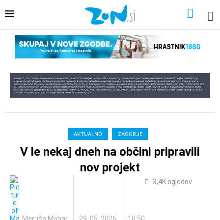
AKTUALNO
ZAGORJE
V le nekaj dneh na občini pripravili
nov projekt
3,4K
ogledov
Maruša Mohar
29. 05. 2026
10:50