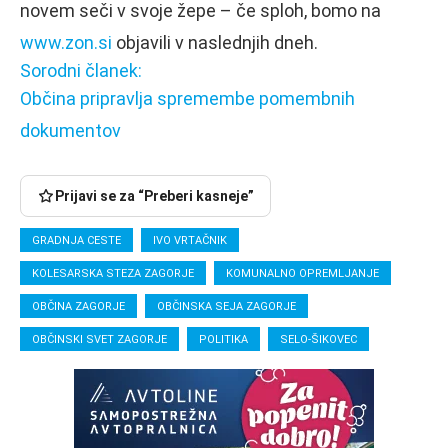
novem seči v svoje žepe – če sploh, bomo na
www.zon.si
objavili v naslednjih dneh.
Sorodni članek:
Občina pripravlja spremembe pomembnih
dokumentov
Prijavi se za “Preberi kasneje”
GRADNJA CESTE
IVO VRTAČNIK
KOLESARSKA STEZA ZAGORJE
KOMUNALNO OPREMLJANJE
OBČINA ZAGORJE
OBČINSKA SEJA ZAGORJE
OBČINSKI SVET ZAGORJE
POLITIKA
SELO-ŠIKOVEC