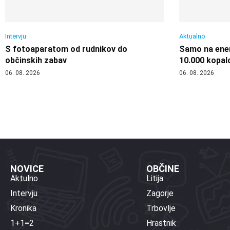
Intervju
Aktualno
S fotoaparatom od rudnikov do
Samo na enem
občinskih zabav
10.000 kopal
06. 08. 2026
06. 08. 2026
NOVICE
OBČINE
Aktulno
Litija
Intervju
Zagorje
Kronika
Trbovlje
1+1=2
Hrastnik