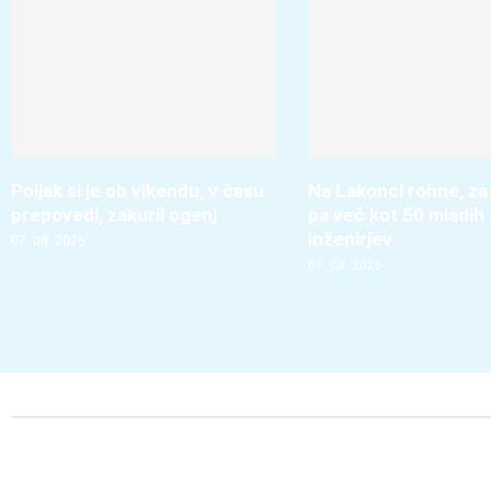
Poljak si je ob vikendu, v času
Na Lakonci rohne, za
prepovedi, zakuril ogenj
pa več kot 50 mladih
inženirjev
07. 08. 2026
07. 08. 2026