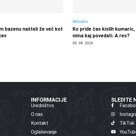
Aktualno
 bazenu našteli že več kot
Ko pride čas kislih kumaric,
cev
nima kaj povedati. A res?
05. 08. 2026
INFORMACIJE
SLEDITE
Uredništvo
Facebo
O nas
Instag
Kontakt
TikTok
Oglaševanje
YouTub