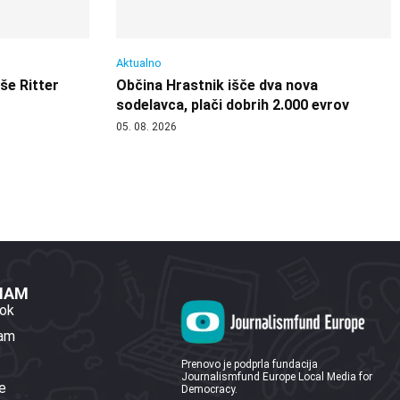
Aktualno
 še Ritter
Občina Hrastnik išče dva nova
sodelavca, plači dobrih 2.000 evrov
05. 08. 2026
 NAM
ok
ram
Prenovo je podprla fundacija
Journalismfund Europe Local Media for
e
Democracy.