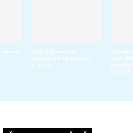
 volanom
Za 56.200 evrov do
Začenja s
stanovanja z veliko teraso
zagorske
prihodnji
07. 08. 2026
07. 08. 2026