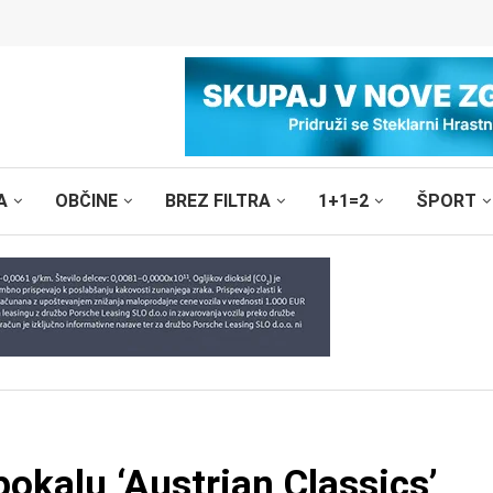
A
OBČINE
BREZ FILTRA
1+1=2
ŠPORT
kalu ‘Austrian Classics’