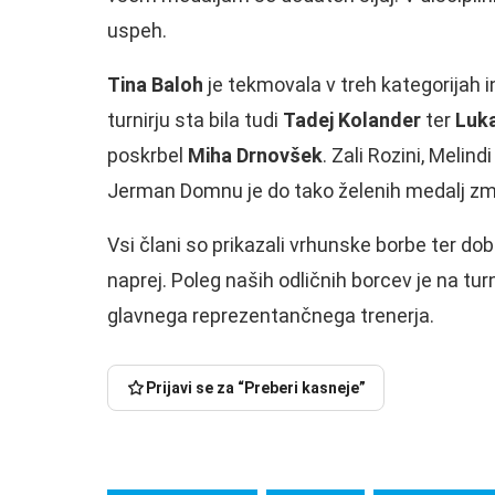
uspeh.
Tina Baloh
je tekmovala v treh kategorijah 
turnirju sta bila tudi
Tadej Kolander
ter
Luk
poskrbel
Miha Drnovšek
. Zali Rozini, Melin
Jerman Domnu je do tako želenih medalj zm
Vsi člani so prikazali vrhunske borbe ter dob
naprej. Poleg naših odličnih borcev je na tu
glavnega reprezentančnega trenerja.
Prijavi se za “Preberi kasneje”