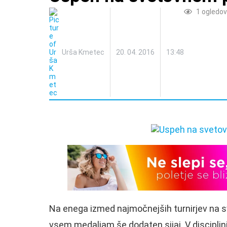
1
ogledov
Urša Kmetec
20. 04. 2016
13:48
Na enega izmed najmočnejših turnirjev na sve
vsem medaljam še dodaten sijaj. V disciplini