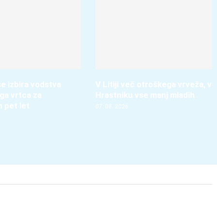
e izbira vodstva
V Litiji več otroškega vrveža, v
ga vrtca za
Hrastniku vse manj mladih
h pet let
07. 08. 2026