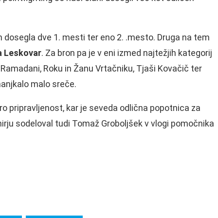
in dosegla dve 1. mesti ter eno 2. .mesto. Druga na tem
a Leskovar
. Za bron pa je v eni izmed najtežjih kategorij
di Ramadani, Roku in Žanu Vrtačniku, Tjaši Kovačič ter
anjkalo malo sreče.
ro pripravljenost, kar je seveda odlična popotnica za
rnirju sodeloval tudi Tomaž Groboljšek v vlogi pomočnika