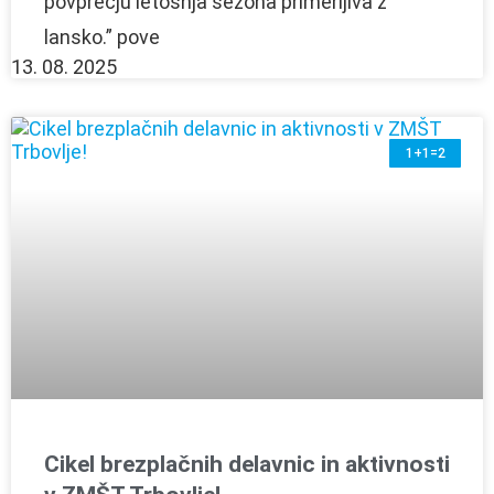
povprečju letošnja sezona primerljiva z
lansko.” pove
13. 08. 2025
1+1=2
Cikel brezplačnih delavnic in aktivnosti