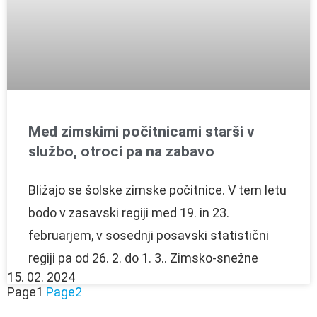
Med zimskimi počitnicami starši v
službo, otroci pa na zabavo
Bližajo se šolske zimske počitnice. V tem letu
bodo v zasavski regiji med 19. in 23.
februarjem, v sosednji posavski statistični
regiji pa od 26. 2. do 1. 3.. Zimsko-snežne
15. 02. 2024
Page
1
Page
2