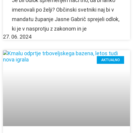
Je bil odlok spremenjen načrtno, da bi lahko
imenovali po želji? Občinski svetniki naj bi v
mandatu županje Jasne Gabrič sprejeli odlok,
ki je v nasprotju z zakonom in je
27. 06. 2024
AKTUALNO