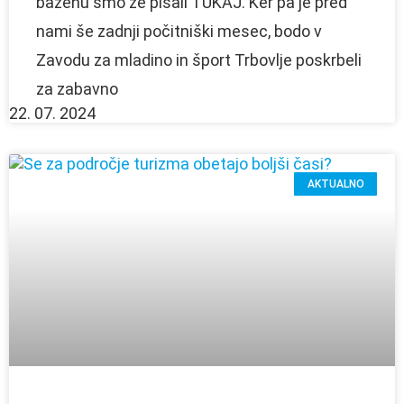
bazenu smo že pisali TUKAJ. Ker pa je pred
nami še zadnji počitniški mesec, bodo v
Zavodu za mladino in šport Trbovlje poskrbeli
za zabavno
22. 07. 2024
AKTUALNO