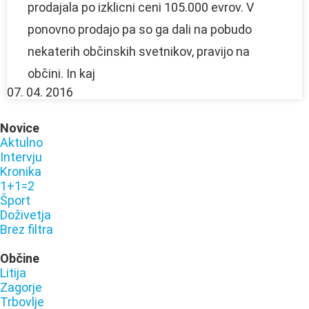
prodajala po izklicni ceni 105.000 evrov. V
ponovno prodajo pa so ga dali na pobudo
nekaterih občinskih svetnikov, pravijo na
občini. In kaj
07. 04. 2016
Novice
Aktulno
Intervju
Kronika
1+1=2
Šport
Doživetja
Brez filtra
Občine
Litija
Zagorje
Trbovlje