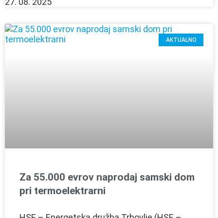
27. 08. 2025
AKTUALNO
Za 55.000 evrov naprodaj samski dom
pri termoelektrarni
HSE – Energetska družba Trbovlje (HSE –