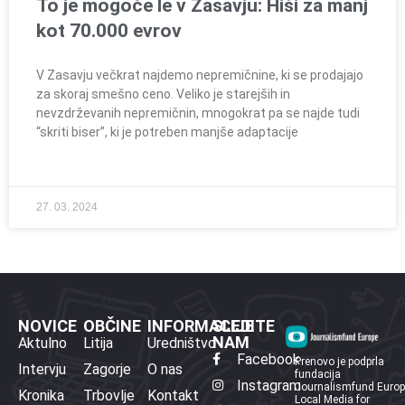
To je mogoče le v Zasavju: Hiši za manj
kot 70.000 evrov
V Zasavju večkrat najdemo nepremičnine, ki se prodajajo
za skoraj smešno ceno. Veliko je starejših in
nevzdrževanih nepremičnin, mnogokrat pa se najde tudi
“skriti biser”, ki je potreben manjše adaptacije
27. 03. 2024
NOVICE
OBČINE
INFORMACIJE
SLEDITE
NAM
Aktulno
Litija
Uredništvo
Facebook
Prenovo je podprla
Intervju
Zagorje
O nas
fundacija
Instagram
Journalismfund Euro
Kronika
Trbovlje
Kontakt
Local Media for