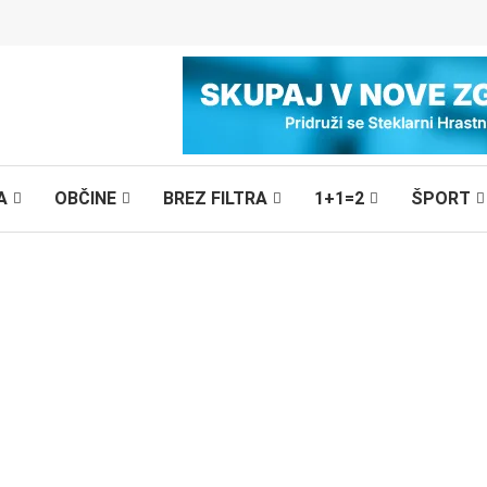
A
OBČINE
BREZ FILTRA
1+1=2
ŠPORT