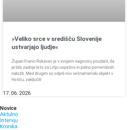
»Veliko srce v središču Slovenije
ustvarjajo ljudje«
Župan Franci Rokavec je v svojem nagovoru poudaril, da
je bilo zadnje leto za Litijo uspešno in polno pomembnih
naložb. Med drugim so odprli nov večnamenski objekt v
Hotiču, zaključili
17. 06. 2026
Novice
Aktulno
Intervju
Kronika