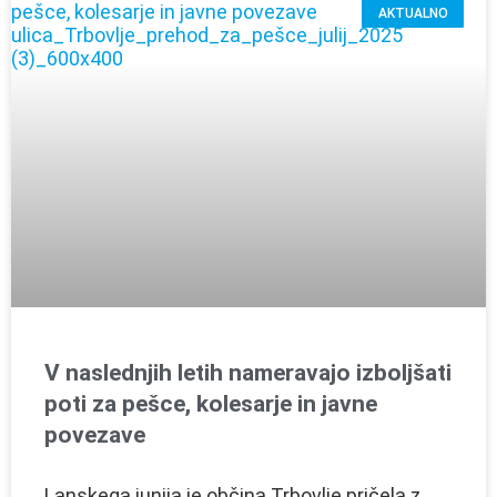
AKTUALNO
V naslednjih letih nameravajo izboljšati
poti za pešce, kolesarje in javne
povezave
Lanskega junija je občina Trbovlje pričela z