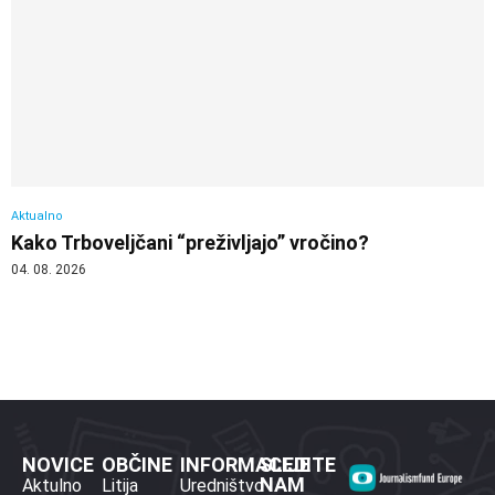
Aktualno
Kako Trboveljčani “preživljajo” vročino?
04. 08. 2026
NOVICE
OBČINE
INFORMACIJE
SLEDITE
NAM
Aktulno
Litija
Uredništvo