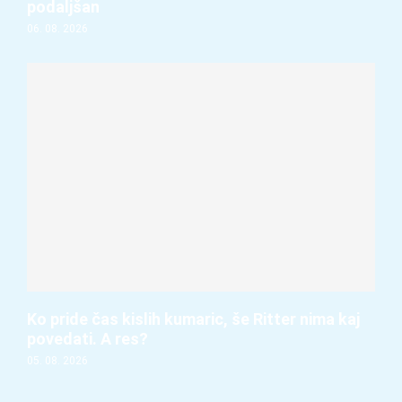
podaljšan
06. 08. 2026
Ko pride čas kislih kumaric, še Ritter nima kaj
povedati. A res?
05. 08. 2026