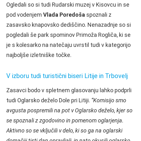
Ogledali so si tudi Rudarski muzej v Kisovcu in se
pod vodenjem
Vlada Poredoša
spoznali z
zasavsko knapovsko dediščino. Nenazadnje so si
pogledali še park spominov Primoža Rogliča, ki se
je s kolesarko na natečaju uvrstil tudi v kategorijo
najboljše izletniške točke.
V izboru tudi turistični biseri Litije in Trbovelj
Zasavci bodo v spletnem glasovanju lahko podprli
tudi Oglarsko deželo Dole pri Litiji.
“Komisijo smo
avgusta pospremili na pot v Oglarsko deželo, kjer so
se spoznali z zgodovino in pomenom oglarjenja.
Aktivno so se vključili v delo, ki so ga na oglarski
domačiji tisti dan opravljali, in nato okusili oglarsko