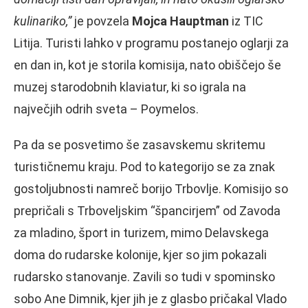
kulinariko,”
je povzela
Mojca Hauptman
iz TIC
Litija. Turisti lahko v programu postanejo oglarji za
en dan in, kot je storila komisija, nato obiščejo še
muzej starodobnih klaviatur, ki so igrala na
največjih odrih sveta – Poymelos.
Pa da se posvetimo še zasavskemu skritemu
turističnemu kraju. Pod to kategorijo se za znak
gostoljubnosti namreč borijo Trbovlje. Komisijo so
prepričali s Trboveljskim “špancirjem” od Zavoda
za mladino, šport in turizem, mimo Delavskega
doma do rudarske kolonije, kjer so jim pokazali
rudarsko stanovanje. Zavili so tudi v spominsko
sobo Ane Dimnik, kjer jih je z glasbo pričakal Vlado