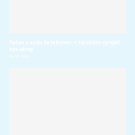
Težav z vodo še ni konec: v tej občini sprejeli
nov ukrep
06. 08. 2026