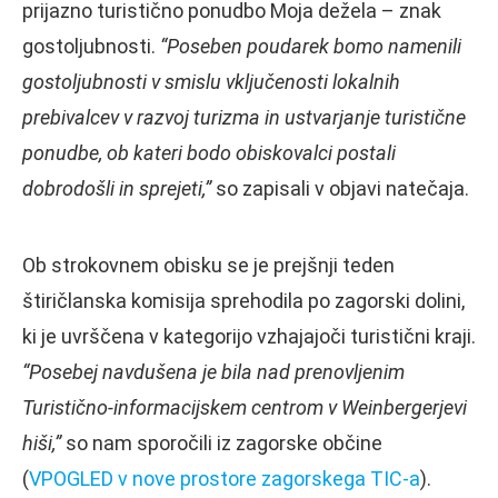
prijazno turistično ponudbo Moja dežela – znak
gostoljubnosti.
“Poseben poudarek bomo namenili
gostoljubnosti v smislu vključenosti lokalnih
prebivalcev v razvoj turizma in ustvarjanje turistične
ponudbe, ob kateri bodo obiskovalci postali
dobrodošli in sprejeti,”
so zapisali v objavi natečaja.
Ob strokovnem obisku se je prejšnji teden
štiričlanska komisija sprehodila po zagorski dolini,
ki je uvrščena v kategorijo vzhajajoči turistični kraji.
“Posebej navdušena je bila nad prenovljenim
Turistično-informacijskem centrom v Weinbergerjevi
hiši,”
so nam sporočili iz zagorske občine
(
VPOGLED v nove prostore zagorskega TIC-a
).