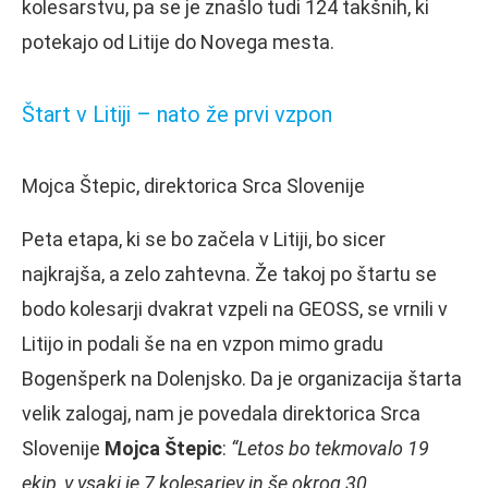
kolesarstvu, pa se je znašlo tudi 124 takšnih, ki
potekajo od Litije do Novega mesta.
Štart v Litiji – nato že prvi vzpon
Mojca Štepic, direktorica Srca Slovenije
Peta etapa, ki se bo začela v Litiji, bo sicer
najkrajša, a zelo zahtevna. Že takoj po štartu se
bodo kolesarji dvakrat vzpeli na GEOSS, se vrnili v
Litijo in podali še na en vzpon mimo gradu
Bogenšperk na Dolenjsko. Da je organizacija štarta
velik zalogaj, nam je povedala direktorica Srca
Slovenije
Mojca Štepic
:
“Letos bo tekmovalo 19
ekip, v vsaki je 7 kolesarjev in še okrog 30