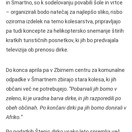
in Šmartno, so k sodelovanju povabili šole in vrtce
– organizirali bodo natečaj za najlepšo sliko, risbo
oziroma izdelek na temo kolesarstva, pripravljajo
pa tudi koncepte za helikoptersko snemanje štirih
kratkih turističnih posnetkov, ki jih bo predvajala
televizija ob prenosu dirke.
Do konca aprila pa v Zbirnem centru za komunalne
odpadke v Šmartnem zbirajo stara kolesa, ki jih
občani več ne potrebujejo.
“Pobarvali jih bomo v
zeleno, ki je uradna barva dirke, in jih razporedili po
obeh občinah. Po končani dirki pa jih bomo donirali v
Afriko.”
Po podatkih Štepic dirko vsako leto spremlja več