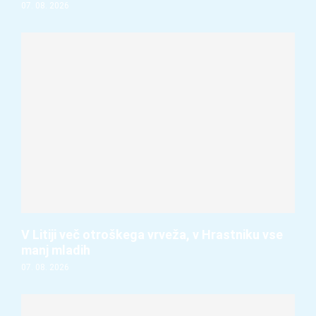
07. 08. 2026
V Litiji več otroškega vrveža, v Hrastniku vse
manj mladih
07. 08. 2026