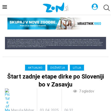
AKTUALNO
DOŽIVETJA
LITIJA
Štart zadnje etape dirke po Sloveniji
bo v Zasavju
7
ogledov
Maruša Mohar
03. 04. 2025
06:32