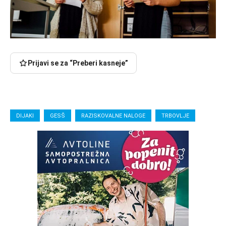
Prijavi se za “Preberi kasneje”
DIJAKI
GESŠ
RAZISKOVALNE NALOGE
TRBOVLJE