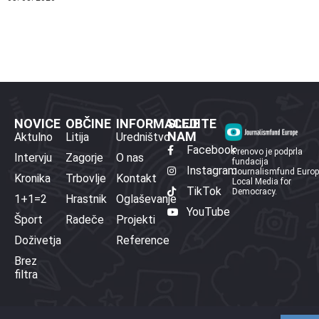
NOVICE
OBČINE
INFORMACIJE
SLEDITE
NAM
Aktulno
Litija
Uredništvo
Facebook
Prenovo je podprla
Intervju
Zagorje
O nas
fundacija
Instagram
Journalismfund Euro
Kronika
Trbovlje
Kontakt
Local Media for
TikTok
Democracy.
1+1=2
Hrastnik
Oglaševanje
YouTube
Šport
Radeče
Projekti
Doživetja
Reference
Brez
filtra