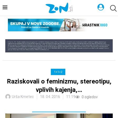
1+1=2
Raziskovali o feminizmu, stereotipu,
vplivih kajenja,…
Urša Kmetec
18. 04. 2016
11:19
0
ogledov