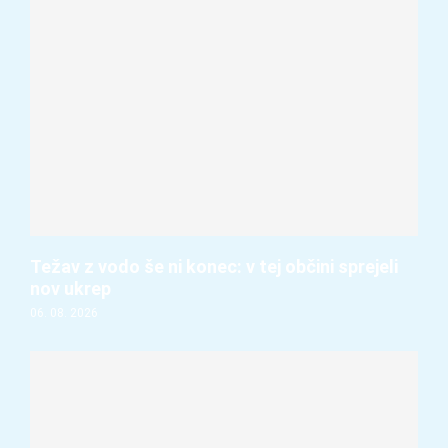
Težav z vodo še ni konec: v tej občini sprejeli
nov ukrep
06. 08. 2026