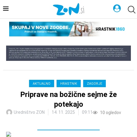
AKTUALNO
HRASTNIK
ZAGORJE
Priprave na božične sejme že
potekajo
Uredništvo ZON
14. 11. 2025
09:11
10
ogledov