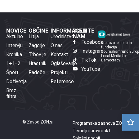
NOVICE
OBČINE
INFORMACIJE
SLEDITE
NAM
Aktulno
Litija
Uredništvo
Facebook
Prenovo je podprla
Intervju
Zagorje
O nas
fundacija
Instagram
Journalismfund Euro
Kronika
Trbovlje
Kontakt
Local Media for
TikTok
Democracy.
1+1=2
Hrastnik
Oglaševanje
YouTube
Šport
Radeče
Projekti
Doživetja
Reference
Brez
filtra
© Zavod ZON.si
Programska zasnova ZON
Temeljni pravni akt
Splošni pogoji