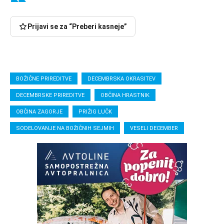
Prijavi se za “Preberi kasneje”
BOŽIČNE PRIREDITVE
DECEMBRSKA OKRASITEV
DECEMBRSKE PRIREDITVE
OBČINA HRASTNIK
OBČINA ZAGORJE
PRIŽIG LUČK
SODELOVANJE NA BOŽIČNIH SEJMIH
VESELI DECEMBER