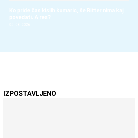
Ko pride čas kislih kumaric, še Ritter nima kaj
povedati. A res?
05. 08. 2026
IZPOSTAVLJENO