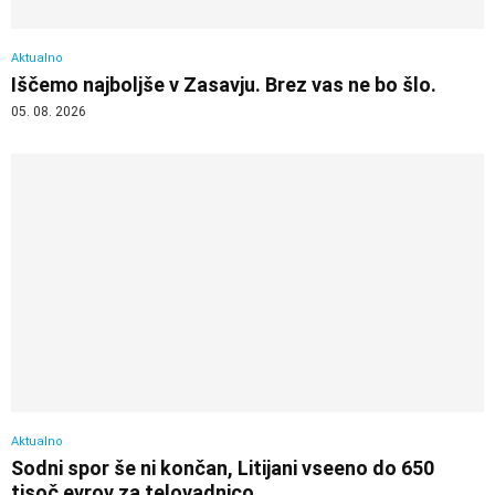
Aktualno
Iščemo najboljše v Zasavju. Brez vas ne bo šlo.
05. 08. 2026
Aktualno
Sodni spor še ni končan, Litijani vseeno do 650
tisoč evrov za telovadnico