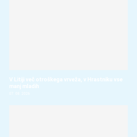
V Litiji več otroškega vrveža, v Hrastniku vse
manj mladih
07. 08. 2026