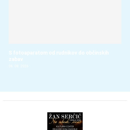
S fotoaparatom od rudnikov do občinskih
zabav
06. 08. 2026