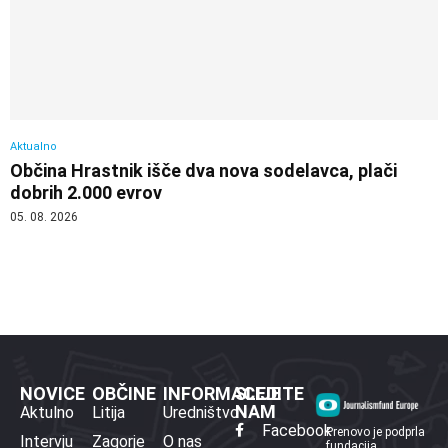
Aktualno
Občina Hrastnik išče dva nova sodelavca, plači
dobrih 2.000 evrov
05. 08. 2026
NOVICE
OBČINE
INFORMACIJE
SLEDITE
NAM
Aktulno
Litija
Uredništvo
Facebook
Prenovo je podprla
Intervju
Zagorje
O nas
fundacija