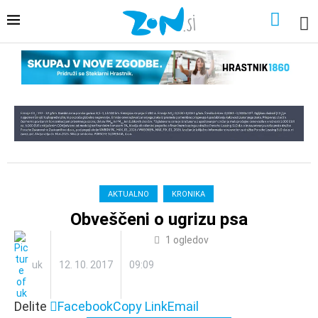
AKTUALNO
KRONIKA
Obveščeni o ugrizu psa
1
ogledov
uk
12. 10. 2017
09:09
Delite
Facebook
Copy Link
Email