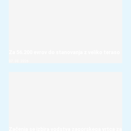
Za 56.200 evrov do stanovanja z veliko teraso
07. 08. 2026
Začenja se izbira vodstva zagorskega vrtca za