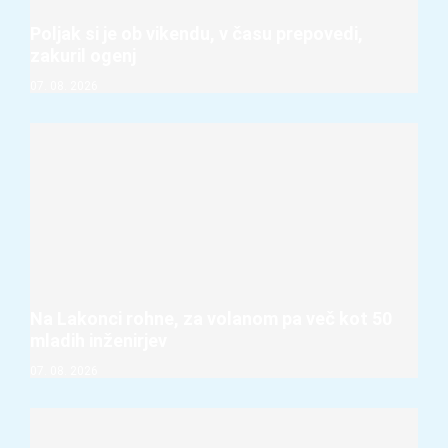
Poljak si je ob vikendu, v času prepovedi,
zakuril ogenj
07. 08. 2026
Na Lakonci rohne, za volanom pa več kot 50
mladih inženirjev
07. 08. 2026