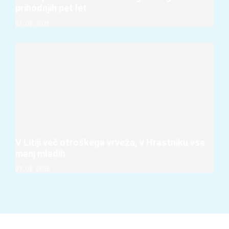
prihodnjih pet let
07. 08. 2026
V Litiji več otroškega vrveža, v Hrastniku vse
manj mladih
07. 08. 2026