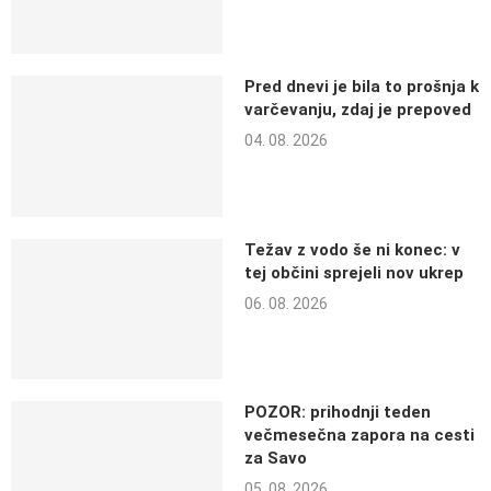
Pred dnevi je bila to prošnja k
varčevanju, zdaj je prepoved
04. 08. 2026
Težav z vodo še ni konec: v
tej občini sprejeli nov ukrep
06. 08. 2026
POZOR: prihodnji teden
večmesečna zapora na cesti
za Savo
05. 08. 2026