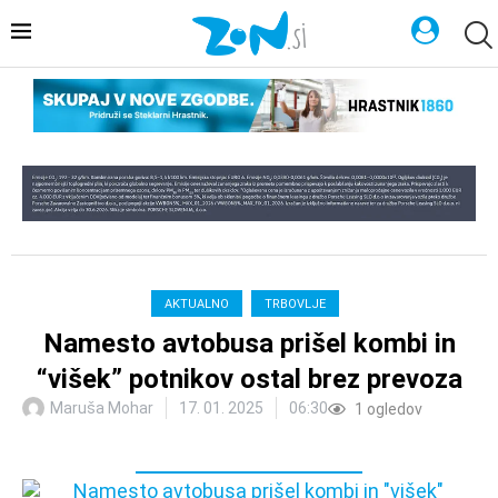
AKTUALNO
TRBOVLJE
Namesto avtobusa prišel kombi in
“višek” potnikov ostal brez prevoza
Maruša Mohar
17. 01. 2025
06:30
1
ogledov