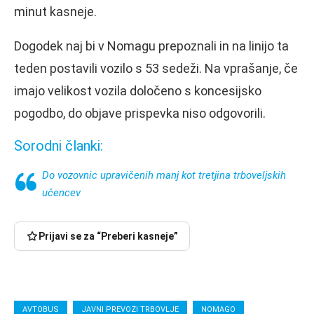
minut kasneje.
Dogodek naj bi v Nomagu prepoznali in na linijo ta
teden postavili vozilo s 53 sedeži. Na vprašanje, če
imajo velikost vozila določeno s koncesijsko
pogodbo, do objave prispevka niso odgovorili.
Sorodni članki:
Do vozovnic upravičenih manj kot tretjina trboveljskih
učencev
Prijavi se za “Preberi kasneje”
AVTOBUS
JAVNI PREVOZI TRBOVLJE
NOMAGO