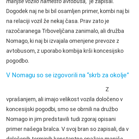
manjše vozilo namesto avtobusa,”
je zapisal.
Dogodek naj ne bi bil osamljen primer, kombi naj bi
na relaciji vozil že nekaj časa. Prav zato je
razočaranega Trboveljčana zanimalo, ali družba
Nomago, ki naj bi izvajala omenjene prevoze z
avtobusom, z uporabo kombija krši koncesijsko
pogodbo.
V Nomagu so se izgovorili na “skrb za okolje”
Z
vprašanjem, ali imajo velikost vozila določeno v
koncesijski pogodbi, smo se obrnili na družbo
Nomago in jim predstavili tudi zgoraj opisani
primer našega bralca. V svoj bran so zapisali, da v
določenih terminih konstantno opažajo manjše