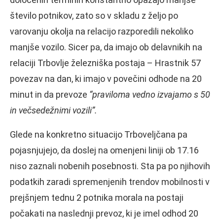
število potnikov, zato so v skladu z željo po
varovanju okolja na relacijo razporedili nekoliko
manjše vozilo. Sicer pa, da imajo ob delavnikih na
relaciji Trbovlje železniška postaja – Hrastnik 57
povezav na dan, ki imajo v povečini odhode na 20
minut in da prevoze
“praviloma vedno izvajamo s 50
in večsedežnimi vozili”.
Glede na konkretno situacijo Trboveljčana pa
pojasnjujejo, da doslej na omenjeni liniji ob 17.16
niso zaznali nobenih posebnosti. Sta pa po njihovih
podatkih zaradi spremenjenih trendov mobilnosti v
prejšnjem tednu 2 potnika morala na postaji
počakati na naslednji prevoz, ki je imel odhod 20