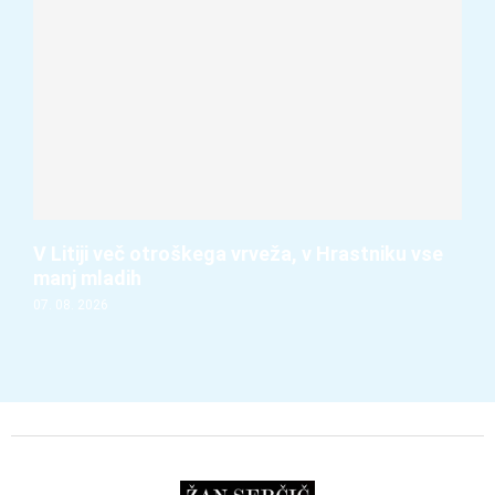
V Litiji več otroškega vrveža, v Hrastniku vse
manj mladih
07. 08. 2026