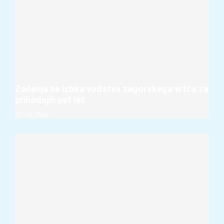
Začenja se izbira vodstva zagorskega vrtca za
prihodnjih pet let
07. 08. 2026