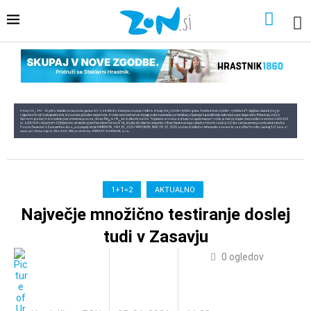
1+1=2
AKTUALNO
Največje množično testiranje doslej
tudi v Zasavju
0
ogledov