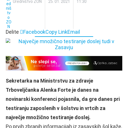
Uredništvo ZON
25. 01. 2021
11:30
Delite
Facebook
Copy Link
Email
Sekretarka na Ministrstvu za zdravje
Trboveljčanka Alenka Forte je danes na
novinarski konferenci pojasnila, da gre danes pri
testiranju zaposlenih v šolstvu in vrtcih za
največje množično testiranje doslej.
Po prvih zbranih informacijah iz zasavskih šol kaže,