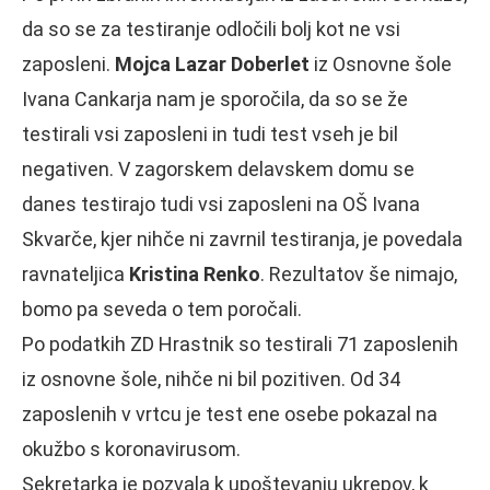
da so se za testiranje odločili bolj kot ne vsi
zaposleni.
Mojca Lazar Doberlet
iz Osnovne šole
Ivana Cankarja nam je sporočila, da so se že
testirali vsi zaposleni in tudi test vseh je bil
negativen. V zagorskem delavskem domu se
danes testirajo tudi vsi zaposleni na OŠ Ivana
Skvarče, kjer nihče ni zavrnil testiranja, je povedala
ravnateljica
Kristina Renko
. Rezultatov še nimajo,
bomo pa seveda o tem poročali.
Po podatkih ZD Hrastnik so testirali 71 zaposlenih
iz osnovne šole, nihče ni bil pozitiven. Od 34
zaposlenih v vrtcu je test ene osebe pokazal na
okužbo s koronavirusom.
Sekretarka je pozvala k upoštevanju ukrepov, k