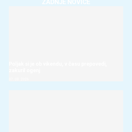
ZADNJE NOVICE
Poljak si je ob vikendu, v času prepovedi,
zakuril ogenj
07. 08. 2026