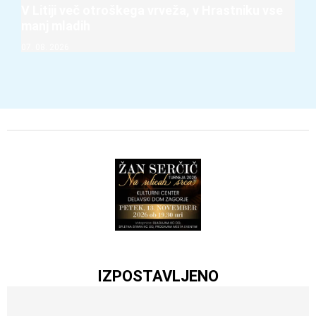
V Litiji več otroškega vrveža, v Hrastniku vse
manj mladih
07. 08. 2026
IZPOSTAVLJENO