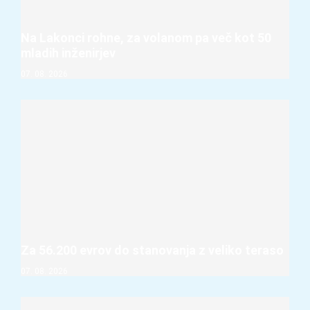
Na Lakonci rohne, za volanom pa več kot 50
mladih inženirjev
07. 08. 2026
Za 56.200 evrov do stanovanja z veliko teraso
07. 08. 2026