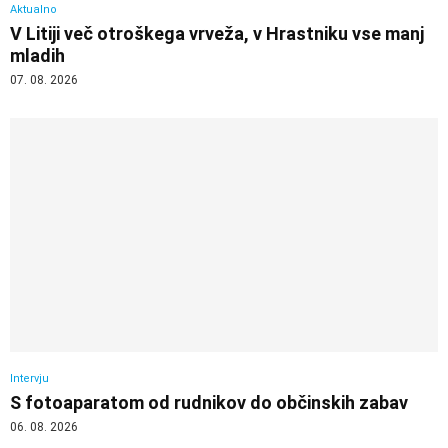
Aktualno
V Litiji več otroškega vrveža, v Hrastniku vse manj
mladih
07. 08. 2026
Intervju
S fotoaparatom od rudnikov do občinskih zabav
06. 08. 2026