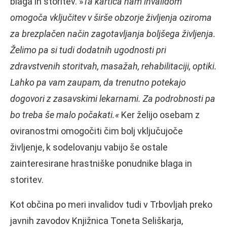
blaga in storitev. »
Ta kartica nam invalidom
omogoča vključitev v širše obzorje življenja oziroma
za brezplačen način zagotavljanja boljšega življenja.
Želimo pa si tudi dodatnih ugodnosti pri
zdravstvenih storitvah, masažah, rehabilitaciji, optiki.
Lahko pa vam zaupam, da
trenutno potekajo
dogovori z zasavskimi lekarnami. Za podrobnosti pa
bo treba še malo počakati.«
Ker želijo osebam z
oviranostmi omogočiti čim bolj vključujoče
življenje, k sodelovanju vabijo še ostale
zainteresirane hrastniške ponudnike blaga in
storitev.
Kot občina po meri invalidov tudi v Trbovljah preko
javnih zavodov Knjižnica Toneta Seliškarja,