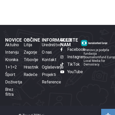
NOVICE
OBČINE
INFORMACIJE
SLEDITE
NAM
Aktulno
Litija
Uredništvo
Facebook
Prenovo je podprla
Intervju
Zagorje
O nas
fundacija
Instagram
Journalismfund Euro
Kronika
Trbovlje
Kontakt
Local Media for
TikTok
Democracy.
1+1=2
Hrastnik
Oglaševanje
YouTube
Šport
Radeče
Projekti
Doživetja
Reference
Brez
filtra