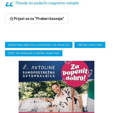
Trbovlje bo podarilo magnetne nalepke
Prijavi se za “Preberi kasneje”
EVROPSKA KARTICA UGODNOSTI ZA INVALIDE
OBČINA HRASTNIK
SVET ZA INVALIDE V OBČINI HRASTNIK