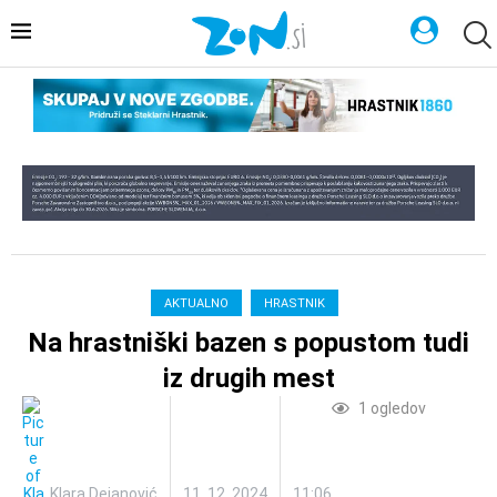
AKTUALNO
HRASTNIK
Na hrastniški bazen s popustom tudi
iz drugih mest
1
ogledov
Klara Dejanović
11. 12. 2024
11:06