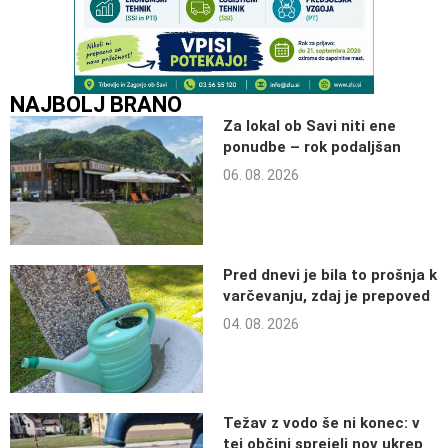
NAJBOLJ BRANO
Za lokal ob Savi niti ene
ponudbe – rok podaljšan
06. 08. 2026
Pred dnevi je bila to prošnja k
varčevanju, zdaj je prepoved
04. 08. 2026
Težav z vodo še ni konec: v
tej občini sprejeli nov ukrep