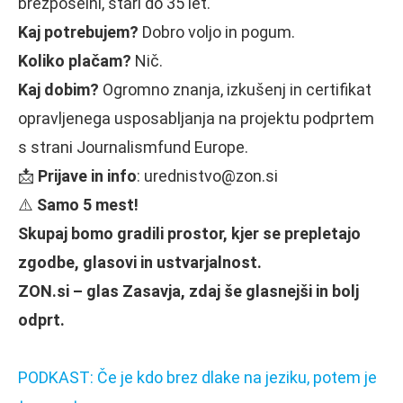
brezposelni, stari do 35 let.
Kaj potrebujem?
Dobro voljo in pogum.
Koliko plačam?
Nič.
Kaj dobim?
Ogromno znanja, izkušenj in certifikat
opravljenega usposabljanja na projektu podprtem
s strani Journalismfund Europe.
📩
Prijave in info
: urednistvo@zon.si
⚠️
Samo 5 mest!
Skupaj bomo gradili prostor, kjer se prepletajo
zgodbe, glasovi in ustvarjalnost.
ZON.si – glas Zasavja, zdaj še glasnejši in bolj
odprt.
PODKAST: Če je kdo brez dlake na jeziku, potem je