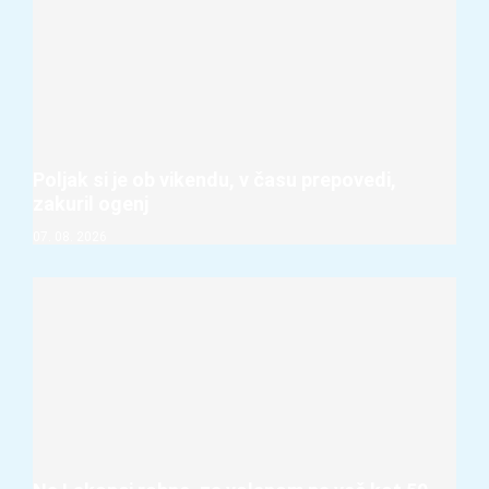
Poljak si je ob vikendu, v času prepovedi,
zakuril ogenj
07. 08. 2026