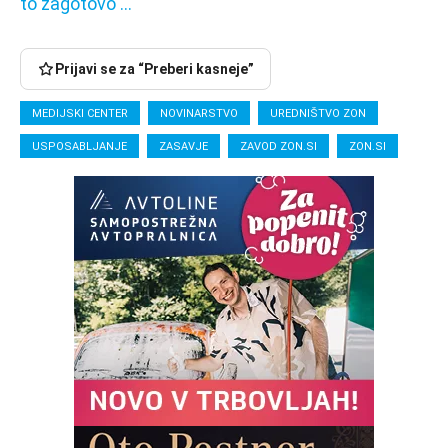
to zagotovo …
Prijavi se za “Preberi kasneje”
MEDIJSKI CENTER
NOVINARSTVO
UREDNIŠTVO ZON
USPOSABLJANJE
ZASAVJE
ZAVOD ZON.SI
ZON.SI