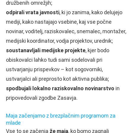
družbenih omrežjih;
odpirali vrata javnosti
, ki jo zanima, kako delujejo
mediji, kako nastajajo vsebine, kaj vse počne
novinar, voditelj, raziskovalec, snemalec, montažer,
medijski koordinator, vodja projektov, urednik;
soustanavljali medijske projekte
, kjer bodo
obiskovalci lahko tudi sami sodelovali pri
ustvarjanju prispevkov – kot sogovorniki,
ustvarjalci ali preprosto kot aktivna publika;
spodbujali lokalno raziskovalno novinarstvo
in
pripovedovali zgodbe Zasavja.
Maja začenjamo z brezplačnim programom za
mlade
Vse to se začenja
že maja
, ko bomo zagnali