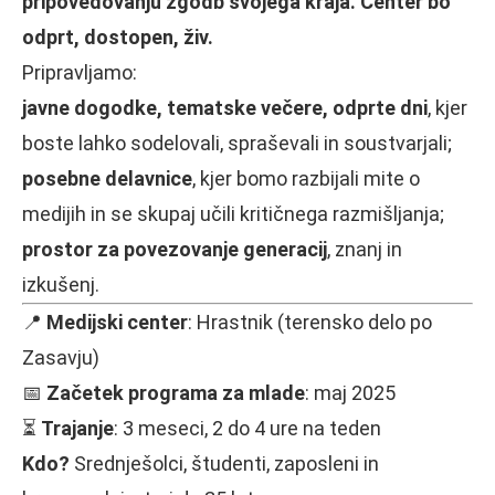
pripovedovanju zgodb svojega kraja. Center bo
odprt, dostopen, živ.
Pripravljamo:
javne dogodke, tematske večere, odprte dni
, kjer
boste lahko sodelovali, spraševali in soustvarjali;
posebne delavnice
, kjer bomo razbijali mite o
medijih in se skupaj učili kritičnega razmišljanja;
prostor za povezovanje generacij
, znanj in
izkušenj.
📍
Medijski center
: Hrastnik (terensko delo po
Zasavju)
📅
Začetek programa za mlade
: maj 2025
⏳
Trajanje
: 3 meseci, 2 do 4 ure na teden
Kdo?
Srednješolci, študenti, zaposleni in