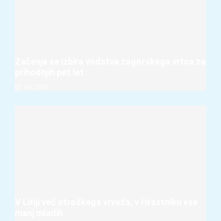
Začenja se izbira vodstva zagorskega vrtca za
prihodnjih pet let
07. 08. 2026
V Litiji več otroškega vrveža, v Hrastniku vse
manj mladih