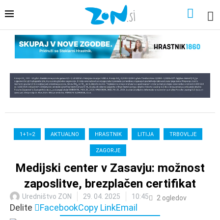
1+1=2
AKTUALNO
HRASTNIK
LITIJA
TRBOVLJE
ZAGORJE
Medijski center v Zasavju: možnost
zaposlitve, brezplačen certifikat
Uredništvo ZON
29. 04. 2025
10:45
2
ogledov
Delite
Facebook
Copy Link
Email