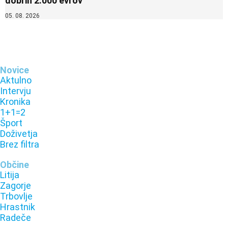
dobrih 2.000 evrov
05. 08. 2026
Novice
Aktulno
Intervju
Kronika
1+1=2
Šport
Doživetja
Brez filtra
Občine
Litija
Zagorje
Trbovlje
Hrastnik
Radeče