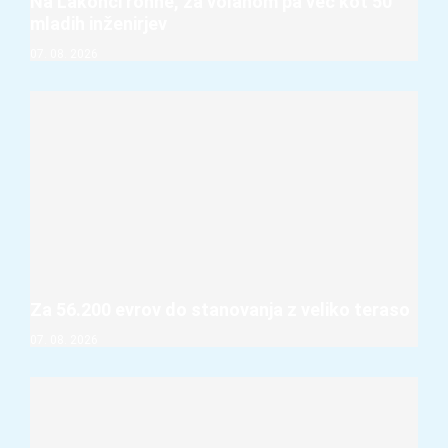
Na Lakonci rohne, za volanom pa več kot 50
mladih inženirjev
07. 08. 2026
Za 56.200 evrov do stanovanja z veliko teraso
07. 08. 2026