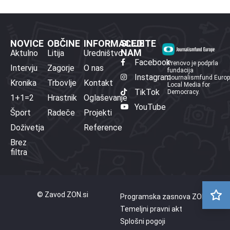
NOVICE
OBČINE
INFORMACIJE
SLEDITE
NAM
Aktulno
Litija
Uredništvo
Facebook
Prenovo je podprla
Intervju
Zagorje
O nas
fundacija
Instagram
Journalismfund Euro
Kronika
Trbovlje
Kontakt
Local Media for
TikTok
Democracy.
1+1=2
Hrastnik
Oglaševanje
YouTube
Šport
Radeče
Projekti
Doživetja
Reference
Brez
filtra
© Zavod ZON.si
Programska zasnova ZON
Temeljni pravni akt
Splošni pogoji