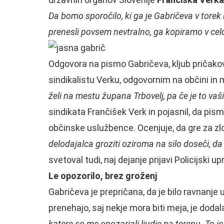
Da bomo sporočilo, ki ga je Gabričeva v torek
prenesli povsem nevtralno, ga kopiramo v celo
Odgovora na pismo Gabričeva, kljub pričakova
sindikalistu Verku, odgovornim na občini in
želi na mestu župana Trbovelj, pa če je to vaši
sindikata Frančišek Verk in pojasnil, da pis
občinske uslužbence. Ocenjuje, da gre za zl
delodajalca groziti oziroma na silo doseči, da
svetoval tudi, naj dejanje prijavi Policijski 
Le opozorilo, brez groženj
Gabričeva je prepričana, da je bilo ravnanje
prenehajo, saj nekje mora biti meja, je dodal
katere so me opozarjali ljudje na terenu. To je