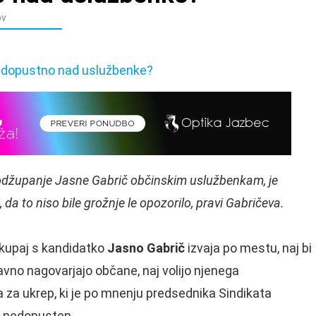
ov
podžupanje Jasne Gabrič občinskim uslužbenkam, je
 da to niso bile grožnje le opozorilo, pravi Gabričeva.
skupaj s kandidatko
Jasno Gabrič
izvaja po mestu, naj bi
avno nagovarjajo občane, naj volijo njenega
a za ukrep, ki je po mnenju predsednika Sindikata
nedopusten.