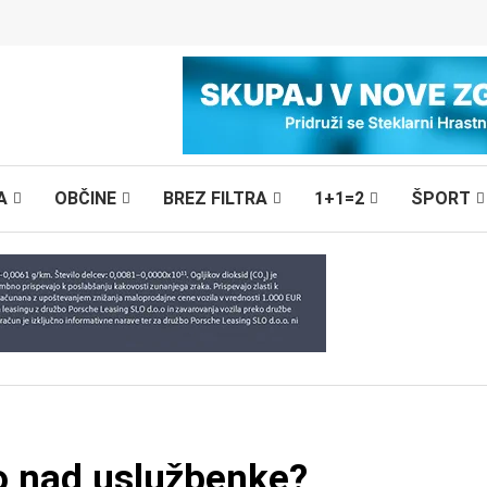
A
OBČINE
BREZ FILTRA
1+1=2
ŠPORT
o nad uslužbenke?