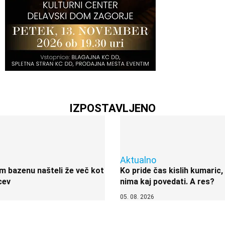
IZPOSTAVLJENO
Aktualno
 bazenu našteli že več kot
Ko pride čas kislih kumaric,
cev
nima kaj povedati. A res?
05. 08. 2026