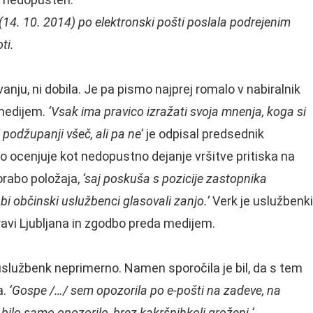
 (14. 10. 2014) po elektronski pošti poslala podrejenim
ti.
nju, ni dobila. Je pa pismo najprej romalo v nabiralnik
 medijem.
‘Vsak ima pravico izražati svoja mnenja, koga si
 podžupanji všeč, ali pa ne’
je odpisal predsednik
mo ocenjuje kot nedopustno dejanje vršitve pritiska na
orabo položaja,
‘saj poskuša s pozicije zastopnika
 bi občinski uslužbenci glasovali zanjo.’
Verk je uslužbenki
upravi Ljubljana in zgodbo preda medijem.
 uslužbenk neprimerno. Namen sporočila je bil, da s tem
a.
‘Gospe /…/ sem opozorila po e-pošti na zadeve, na
 bilo samo opozorilo, brez kakršnihkoli groženj.’