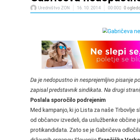
Uredništvo ZON
16. 10. 2014
00:00
0
ogled
Da je nedopustno in nesprejemljivo pisanje 
zapisal predstavnik sindikata. Na drugi strani,
Poslala sporočilo podrejenim
Med kampanjo, ki jo Lista za naše Trbovlje 
od občanov izvedeli, da uslužbenke občine j
protikandidata. Zato se je Gabričeva odločil
državnih organov Slovenije
Frančiška Verka