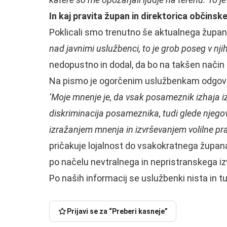
In kaj pravita župan in direktorica občinsk
Poklicali smo trenutno še aktualnega župa
nad javnimi uslužbenci, to je grob poseg v nji
nedopustno in dodal, da bo na takšen nači
Na pismo je ogorčenim uslužbenkam odgovor
‘Moje mnenje je, da vsak posameznik izhaja i
diskriminacija posameznika, tudi glede njegov
izražanjem mnenja in izvrševanjem volilne pra
pričakuje lojalnost do vsakokratnega župana, 
po načelu nevtralnega in nepristranskega izv
Na
Poljak
Lakonci
Začenja
V
Po naših informacij se uslužbenki nista in tud
si
rohne,
se
Litiji
je
za
izbira
več
ob
volanom
vodstva
otroškega
S
Prijavi se za “Preberi kasneje”
vikendu,
pa
zagorskega
vrveža,
fotoaparatom