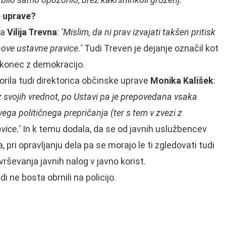
e uprave?
na
Vilija Trevna
:
‘Mislim, da ni prav izvajati takšen pritisk
hove ustavne pravice.’
Tudi Treven je dejanje označil kot
n konec z demokracijo.
ila tudi direktorica občinske uprave
Monika Kališek
:
z svojih vrednot, po Ustavi pa je prepovedana vsaka
ega političnega prepričanja (ter s tem v zvezi z
vice.’
In k temu dodala, da se od javnih uslužbencev
pri opravljanju dela pa se morajo le ti zgledovati tudi
rševanja javnih nalog v javno korist.
i ne bosta obrnili na policijo.