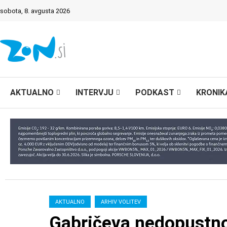
sobota, 8. avgusta 2026
AKTUALNO
INTERVJU
PODKAST
KRONIK
AKTUALNO
ARHIV VOLITEV
Gabričeva nedopustn