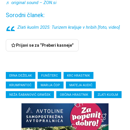
♬ original sound – ZON.si
Sorodni članek:
Zlati kuolm 2025: Turizem kraljuje v hribih [foto, video]
Prijavi se za “Preberi kasneje”
ERNA DEŽELAK
FUNŠTERC
KRC HRASTNIK
KRUMPANTOČ
MARIJA ČOP
MATEJA AUDIČ
NEŽA ŠABANOVIČ GRMŠEK
OBČINA HRASTNIK
ZLATI KUOLM