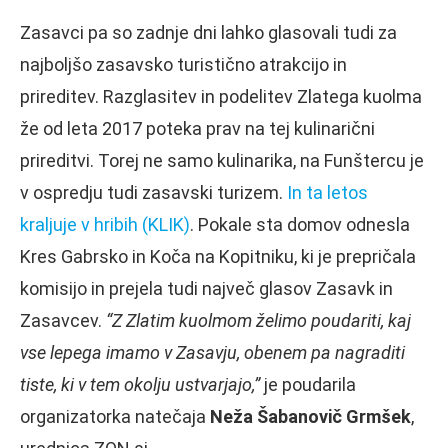
Zasavci pa so zadnje dni lahko glasovali tudi za
najboljšo zasavsko turistično atrakcijo in
prireditev. Razglasitev in podelitev Zlatega kuolma
že od leta 2017 poteka prav na tej kulinarični
prireditvi. Torej ne samo kulinarika, na Funštercu je
v ospredju tudi zasavski turizem.
In ta letos
kraljuje v hribih (KLIK)
. Pokale sta domov odnesla
Kres Gabrsko in Koča na Kopitniku, ki je prepričala
komisijo in prejela tudi največ glasov Zasavk in
Zasavcev.
“Z Zlatim kuolmom želimo poudariti, kaj
vse lepega imamo v Zasavju, obenem pa nagraditi
tiste, ki v tem okolju ustvarjajo,”
je poudarila
organizatorka natečaja
Neža Šabanovič Grmšek
,