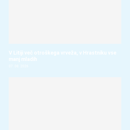
V Litiji več otroškega vrveža, v Hrastniku vse
manj mladih
07. 08. 2026