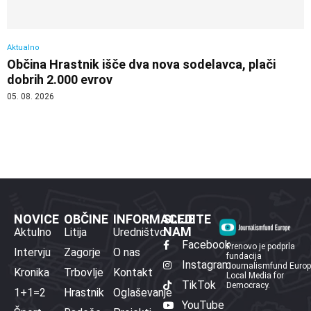
Aktualno
Občina Hrastnik išče dva nova sodelavca, plači
dobrih 2.000 evrov
05. 08. 2026
NOVICE
OBČINE
INFORMACIJE
SLEDITE
NAM
Aktulno
Litija
Uredništvo
Facebook
Prenovo je podprla
Intervju
Zagorje
O nas
fundacija
Instagram
Journalismfund Euro
Kronika
Trbovlje
Kontakt
Local Media for
TikTok
Democracy.
1+1=2
Hrastnik
Oglaševanje
YouTube