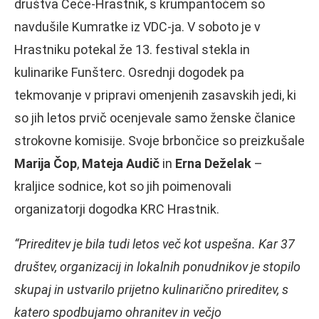
društva Čeče-Hrastnik, s krumpantočem so
navdušile Kumratke iz VDC-ja. V soboto je v
Hrastniku potekal že 13. festival stekla in
kulinarike Funšterc. Osrednji dogodek pa
tekmovanje v pripravi omenjenih zasavskih jedi, ki
so jih letos prvič ocenjevale samo ženske članice
strokovne komisije. Svoje brbončice so preizkušale
Marija Čop
,
Mateja Audič
in
Erna Deželak
–
kraljice sodnice, kot so jih poimenovali
organizatorji dogodka KRC Hrastnik.
“Prireditev je bila tudi letos več kot uspešna. Kar 37
društev, organizacij in lokalnih ponudnikov je stopilo
skupaj in ustvarilo prijetno kulinarično prireditev, s
katero spodbujamo ohranitev in večjo