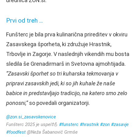
urednica ZON.si.
Prvi od treh …
Funšterc je bila prva kulinarična prireditev v okviru
Zasavskega šporheta, ki združuje Hrastnik,
Trbovlje in Zagorje. V naslednjih vikendih mu bosta
sledila še Grenadirmarš in Svetovna ajmohtijada.
“Zasavski šporhet so tri kuharska tekmovanja v
pripravi zasavskih jedi, ki so jih kuhale že naše
babice in predstavljajo tradicijo, na katero smo zelo
ponosni,”
so povedali organizatorji.
@zon.si_zasavskenovice
Funšterc 2025 je uspel❗️💪
#funsterc
#hrastnik
#zon
#zasavje
#foodfest
@Neža Šabanovič Grmše