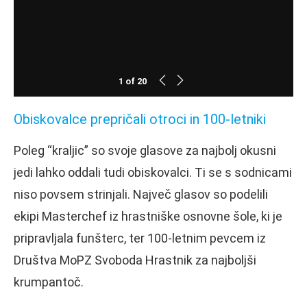
1
of
20
Obiskovalce prepričali otroci in 100-letniki
Poleg “kraljic” so svoje glasove za najbolj okusni
jedi lahko oddali tudi obiskovalci. Ti se s sodnicami
niso povsem strinjali. Največ glasov so podelili
ekipi Masterchef iz hrastniške osnovne šole, ki je
pripravljala funšterc, ter 100-letnim pevcem iz
Društva MoPZ Svoboda Hrastnik za najboljši
krumpantoč.