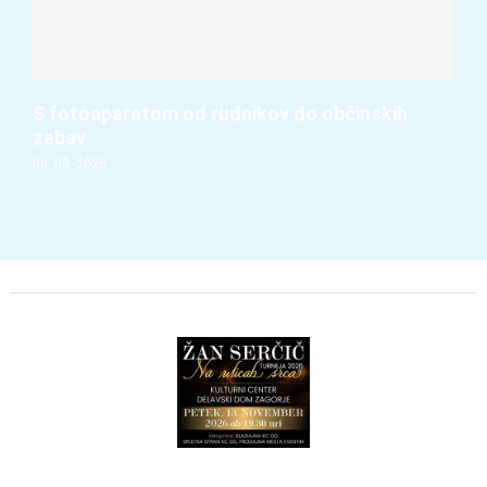
S fotoaparatom od rudnikov do občinskih
zabav
06. 08. 2026