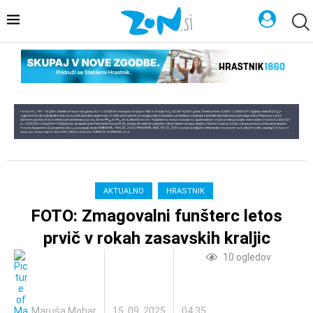
AKTUALNO
HRASTNIK
FOTO: Zmagovalni funšterc letos
prvič v rokah zasavskih kraljic
10
ogledov
Maruša Mohar
15. 09. 2025
04:35