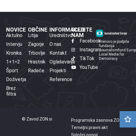
NOVICE
OBČINE
INFORMACIJE
SLEDITE
NAM
Aktulno
Litija
Uredništvo
Facebook
Prenovo je podprla
Intervju
Zagorje
O nas
fundacija
Instagram
Journalismfund Euro
Kronika
Trbovlje
Kontakt
Local Media for
TikTok
Democracy.
1+1=2
Hrastnik
Oglaševanje
YouTube
Šport
Radeče
Projekti
Doživetja
Reference
Brez
filtra
© Zavod ZON.si
Programska zasnova ZON
Temeljni pravni akt
Splošni pogoji