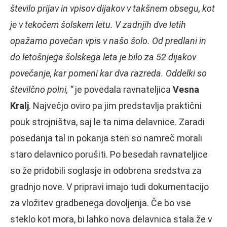
število prijav in vpisov dijakov v takšnem obsegu, kot
je v tekočem šolskem letu. V zadnjih dve letih
opažamo povečan vpis v našo šolo. Od predlani in
do letošnjega šolskega leta je bilo za 52 dijakov
povečanje, kar pomeni kar dva razreda. Oddelki so
številčno polni, “
je povedala ravnateljica
Vesna
Kralj
. Največjo oviro pa jim predstavlja praktični
pouk strojništva, saj le ta nima delavnice. Zaradi
posedanja tal in pokanja sten so namreč morali
staro delavnico porušiti. Po besedah ravnateljice
so že pridobili soglasje in odobrena sredstva za
gradnjo nove. V pripravi imajo tudi dokumentacijo
za vložitev gradbenega dovoljenja. Če bo vse
steklo kot mora, bi lahko nova delavnica stala že v