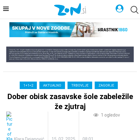
1+1=2
AKTUALNO
TRBOVLJE
ZAGORJE
Dober obisk zasavske šole zabeležile
že zjutraj
1
ogledov
Klara Dejanović
15. 02. 2025
08:01