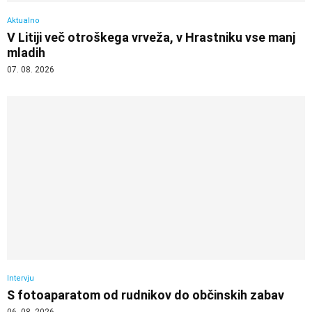
Aktualno
V Litiji več otroškega vrveža, v Hrastniku vse manj
mladih
07. 08. 2026
Intervju
S fotoaparatom od rudnikov do občinskih zabav
06. 08. 2026