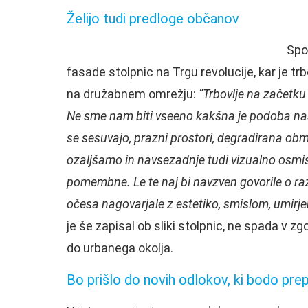
Želijo tudi predloge občanov
Spo
fasade stolpnic na Trgu revolucije, kar je t
na družabnem omrežju:
“Trbovlje na začetku 
Ne sme nam biti vseeno kakšna je podoba naše
se sesuvajo, prazni prostori, degradirana ob
ozaljšamo in navsezadnje tudi vizualno osmi
pomembne. Le te naj bi navzven govorile o ra
očesa nagovarjale z estetiko, smislom, umirje
je še zapisal ob sliki stolpnic, ne spada v 
do urbanega okolja.
Bo prišlo do novih odlokov, ki bodo pr