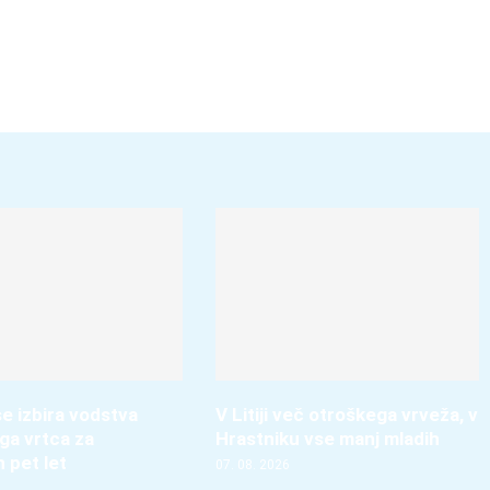
e izbira vodstva
V Litiji več otroškega vrveža, v
ga vrtca za
Hrastniku vse manj mladih
h pet let
07. 08. 2026