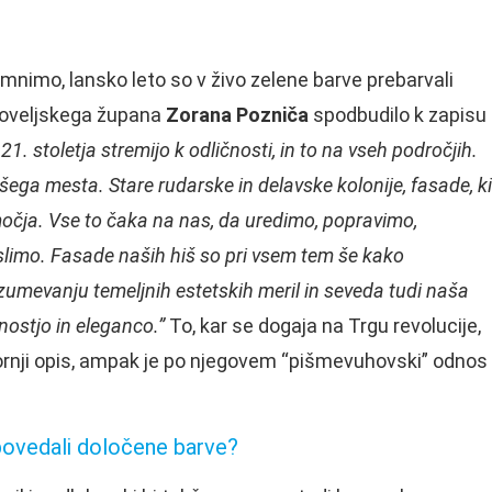
mnimo, lansko leto so v živo zelene barve prebarvali
rboveljskega župana
Zorana Pozniča
spodbudilo k zapisu
21. stoletja stremijo k odličnosti, in to na vseh področjih.
ga mesta. Stare rudarske in delavske kolonije, fasade, ki
močja. Vse to čaka na nas, da uredimo, popravimo,
slimo. Fasade naših hiš so pri vsem tem še kako
zumevanju temeljnih estetskih meril in seveda tudi naša
nostjo in eleganco.”
To, kar se dogaja na Trgu revolucije,
zgornji opis, ampak je po njegovem “pišmevuhovski” odnos
epovedali določene barve?