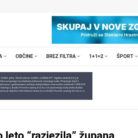
A
OBČINE
BREZ FILTRA
1+1=2
ŠPORT
 leto “razjezila” župana,