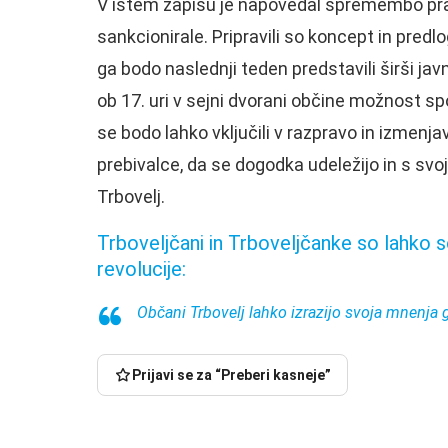
V istem zapisu je napovedal spremembo pravi
sankcionirale. Pripravili so koncept in pred
ga bodo naslednji teden predstavili širši jav
ob 17. uri v sejni dvorani občine možnost s
se bodo lahko vključili v razpravo in izmenj
prebivalce, da se dogodka udeležijo in s svo
Trbovelj.
Trboveljčani in Trboveljčanke so lahko s
revolucije:
Občani Trbovelj lahko izrazijo svoja mnenja g
Prijavi se za “Preberi kasneje”