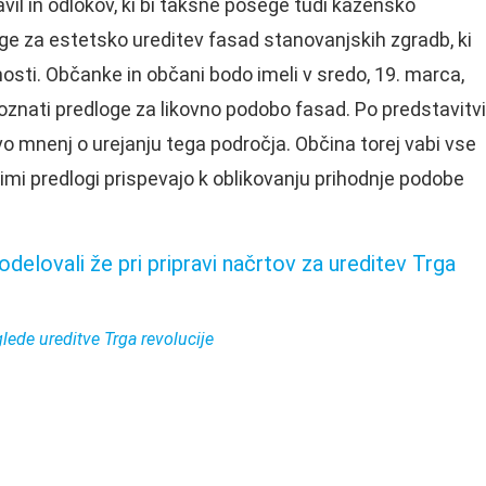
l in odlokov, ki bi takšne posege tudi kazensko
loge za estetsko ureditev fasad stanovanjskih zgradb, ki
nosti. Občanke in občani bodo imeli v sredo, 19. marca,
poznati predloge za likovno podobo fasad. Po predstavitvi
avo mnenj o urejanju tega področja. Občina torej vabi vse
jimi predlogi prispevajo k oblikovanju prihodnje podobe
odelovali že pri pripravi načrtov za ureditev Trga
lede ureditve Trga revolucije