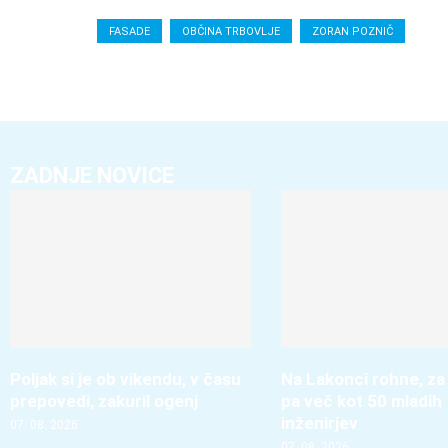
FASADE
OBČINA TRBOVLJE
ZORAN POZNIČ
ZADNJE NOVICE
Poljak si je ob vikendu, v času
Na Lakonci rohne, za
prepovedi, zakuril ogenj
pa več kot 50 mladih
inženirjev
07. 08. 2026
07. 08. 2026