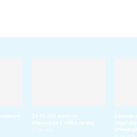
 volanom
Za 56.200 evrov do
Začenja s
stanovanja z veliko teraso
zagorske
prihodnji
07. 08. 2026
07. 08. 2026