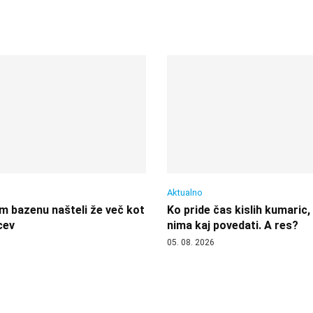
Aktualno
 bazenu našteli že več kot
Ko pride čas kislih kumaric,
cev
nima kaj povedati. A res?
05. 08. 2026