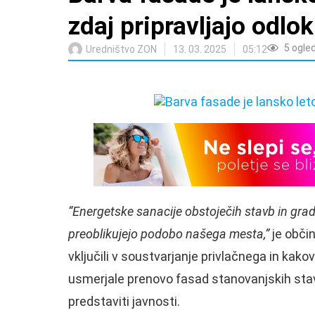
zdaj pripravljajo odlok
5
ogle
Uredništvo ZON
13. 03. 2025
05:12
“Energetske sanacije obstoječih stavb in gr
preoblikujejo podobo našega mesta,”
je občin
vključili v soustvarjanje privlačnega in kakov
usmerjale prenovo fasad stanovanjskih stav
predstaviti javnosti.