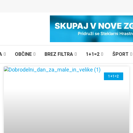
A
OBČINE
BREZ FILTRA
1+1=2
ŠPORT
1+1=2