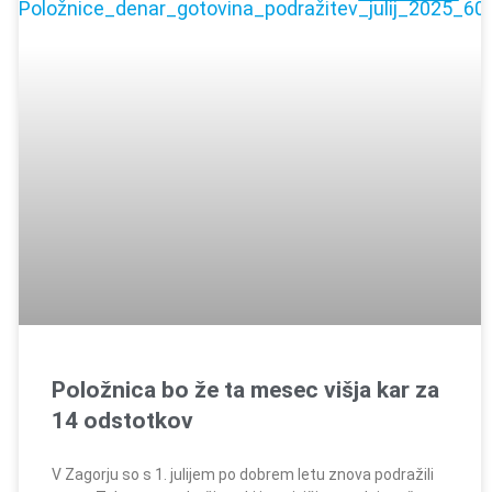
Položnica bo že ta mesec višja kar za
14 odstotkov
V Zagorju so s 1. julijem po dobrem letu znova podražili