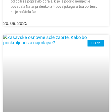
odločili za popravilo ograje, ki jo je podrlo neurje,” je
povedala Natalija Benko iz trboveljskega vrtca ob tem,
ko je naštela še
20. 08. 2025
1+1=2