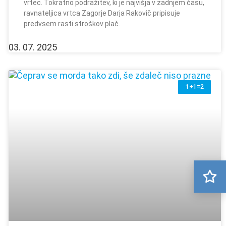
vrtec. Tokratno podražitev, ki je najvišja v zadnjem času,
ravnateljica vrtca Zagorje Darja Rakovič pripisuje
predvsem rasti stroškov plač.
03. 07. 2025
1+1=2