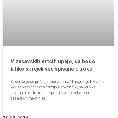
V zasavskih vrtcih upajo, da bodo
lahko sprejeli vse vpisane otroke
S pomladjo se pričnejo tudi vpisi naših najmlajših v vrtce,
kjer se vsakodnevno družijo s sovrstniki, naučijo kaj
novega ali se le prepustijo igri. Vpisi v nekaterih
zasavskih mestih že
08. 03. 2024