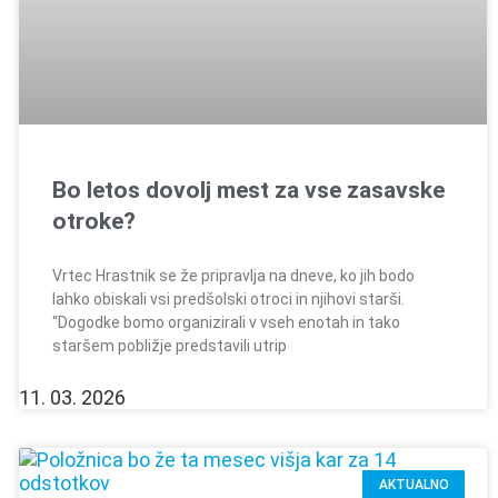
Bo letos dovolj mest za vse zasavske
otroke?
Vrtec Hrastnik se že pripravlja na dneve, ko jih bodo
lahko obiskali vsi predšolski otroci in njihovi starši.
“Dogodke bomo organizirali v vseh enotah in tako
staršem pobližje predstavili utrip
11. 03. 2026
AKTUALNO