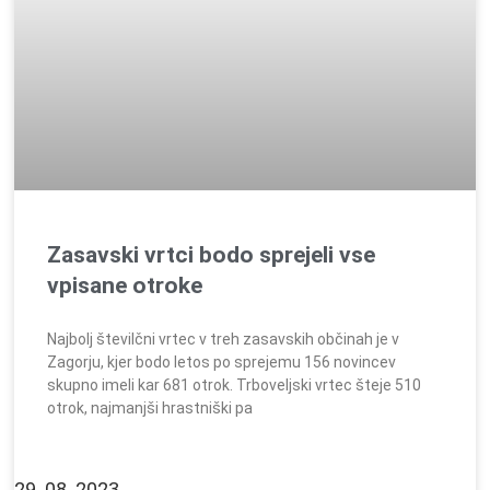
Zasavski vrtci bodo sprejeli vse
vpisane otroke
Najbolj številčni vrtec v treh zasavskih občinah je v
Zagorju, kjer bodo letos po sprejemu 156 novincev
skupno imeli kar 681 otrok. Trboveljski vrtec šteje 510
otrok, najmanjši hrastniški pa
29. 08. 2023