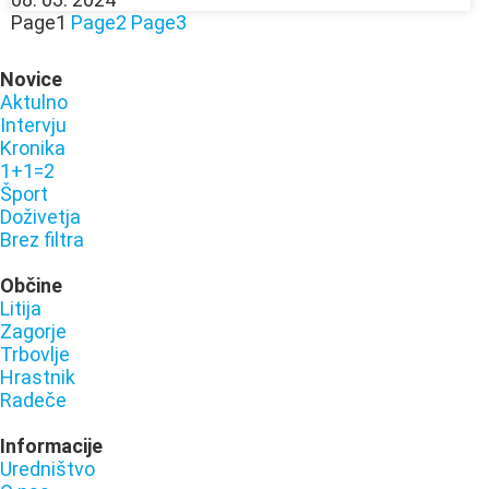
Page
1
Page
2
Page
3
Novice
Aktulno
Intervju
Kronika
1+1=2
Šport
Doživetja
Brez filtra
Občine
Litija
Zagorje
Trbovlje
Hrastnik
Radeče
Informacije
Uredništvo