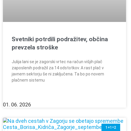
Svetniki potrdili podražitev, občina
prevzela stroške
Julija lani se je zagorski vrtec na račun višjih plač
zaposlenih podražil za 14 odstotkov. A rast plač v
javnem sektorju še ni zaključena. Ta bo po novem
plačnem sistemu
01. 06. 2026
1+1=2