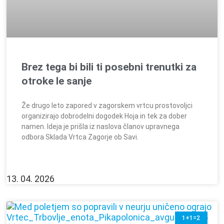
Brez tega bi bili ti posebni trenutki za
otroke le sanje
Že drugo leto zapored v zagorskem vrtcu prostovoljci
organizirajo dobrodelni dogodek Hoja in tek za dober
namen. Ideja je prišla iz naslova članov upravnega
odbora Sklada Vrtca Zagorje ob Savi.
13. 04. 2026
1+1=2