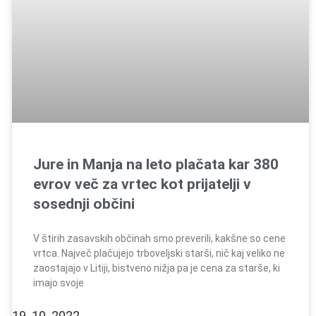
Jure in Manja na leto plačata kar 380
evrov več za vrtec kot prijatelji v
sosednji občini
V štirih zasavskih občinah smo preverili, kakšne so cene
vrtca. Največ plačujejo trboveljski starši, nič kaj veliko ne
zaostajajo v Litiji, bistveno nižja pa je cena za starše, ki
imajo svoje
19. 10. 2022