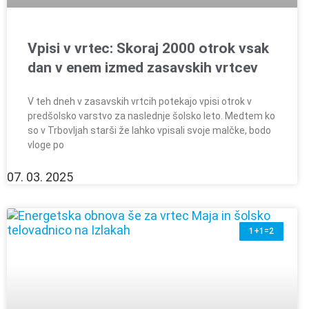
Vpisi v vrtec: Skoraj 2000 otrok vsak
dan v enem izmed zasavskih vrtcev
V teh dneh v zasavskih vrtcih potekajo vpisi otrok v
predšolsko varstvo za naslednje šolsko leto. Medtem ko
so v Trbovljah starši že lahko vpisali svoje malčke, bodo
vloge po
07. 03. 2025
1+1=2