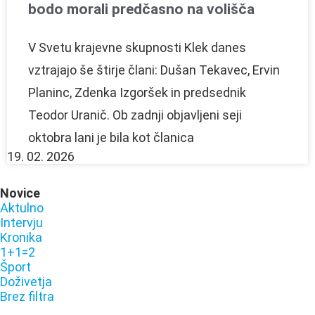
bodo morali predčasno na volišča
V Svetu krajevne skupnosti Klek danes
vztrajajo še štirje člani: Dušan Tekavec, Ervin
Planinc, Zdenka Izgoršek in predsednik
Teodor Uranič. Ob zadnji objavljeni seji
oktobra lani je bila kot članica
19. 02. 2026
Novice
Aktulno
Intervju
Kronika
1+1=2
Šport
Doživetja
Brez filtra