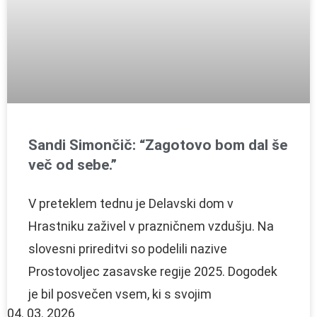
Sandi Simončič: “Zagotovo bom dal še
več od sebe.”
V preteklem tednu je Delavski dom v
Hrastniku zaživel v prazničnem vzdušju. Na
slovesni prireditvi so podelili nazive
Prostovoljec zasavske regije 2025. Dogodek
je bil posvečen vsem, ki s svojim
04. 03. 2026