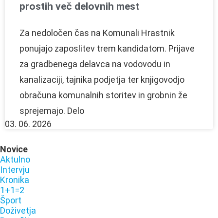
prostih več delovnih mest
Za nedoločen čas na Komunali Hrastnik
ponujajo zaposlitev trem kandidatom. Prijave
za gradbenega delavca na vodovodu in
kanalizaciji, tajnika podjetja ter knjigovodjo
obračuna komunalnih storitev in grobnin že
sprejemajo. Delo
03. 06. 2026
Novice
Aktulno
Intervju
Kronika
1+1=2
Šport
Doživetja