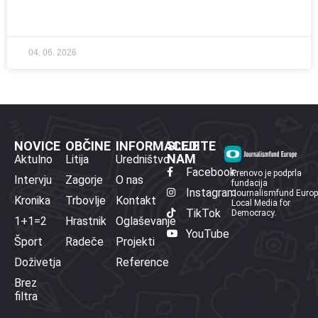
04. 06. 2026
NOVICE
OBČINE
INFORMACIJE
SLEDITE
NAM
Aktulno
Litija
Uredništvo
Facebook
Prenovo je podprla
Intervju
Zagorje
O nas
fundacija
Instagram
Journalismfund Euro
Kronika
Trbovlje
Kontakt
Local Media for
TikTok
Democracy.
1+1=2
Hrastnik
Oglaševanje
YouTube
Šport
Radeče
Projekti
Doživetja
Reference
Brez
filtra