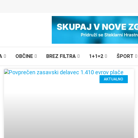
A
OBČINE
BREZ FILTRA
1+1=2
ŠPORT
AKTUALNO