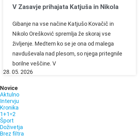
V Zasavje prihajata Katjuša in Nikola
Gibanje na vse načine Katjušo Kovačič in
Nikolo Orešković spremlja že skoraj vse
življenje. Medtem ko se je ona od malega
navduševala nad plesom, so njega pritegnile
borilne veščine. V
28. 05. 2026
Novice
Aktulno
Intervju
Kronika
1+1=2
Šport
Doživetja
Brez filtra