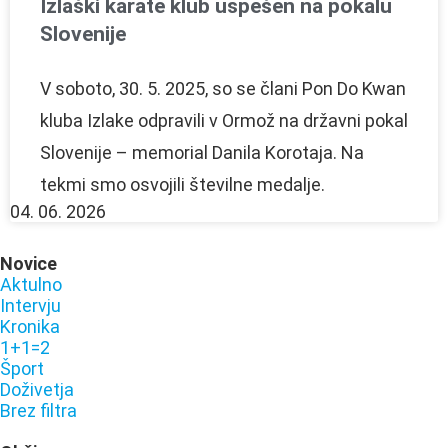
Izlaški karate klub uspešen na pokalu
Slovenije
V soboto, 30. 5. 2025, so se člani Pon Do Kwan
kluba Izlake odpravili v Ormož na državni pokal
Slovenije – memorial Danila Korotaja. Na
tekmi smo osvojili številne medalje.
04. 06. 2026
Novice
Aktulno
Intervju
Kronika
1+1=2
Šport
Doživetja
Brez filtra