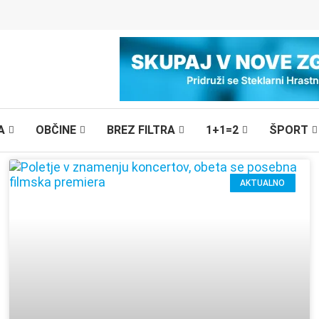
A
OBČINE
BREZ FILTRA
1+1=2
ŠPORT
AKTUALNO