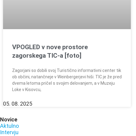
VPOGLED v nove prostore
zagorskega TIC-a [foto]
Zagorjani so dobili svoj Turistično informativni center tik
ob občini, natančneje v Weinbergerjevi hiši. TIC je že pred
dvema letoma pričel s svojim delovanjem, a v Muzeju
Loke v Kisovcu,
05. 08. 2025
Novice
Aktulno
Intervju