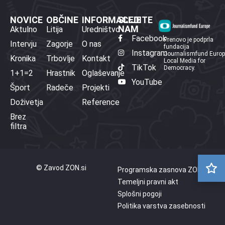
NOVICE
OBČINE
INFORMACIJE
SLEDITE
NAM
Aktulno
Litija
Uredništvo
Facebook
Prenovo je podprla
Intervju
Zagorje
O nas
fundacija
Instagram
Journalismfund Euro
Kronika
Trbovlje
Kontakt
Local Media for
TikTok
Democracy.
1+1=2
Hrastnik
Oglaševanje
YouTube
Šport
Radeče
Projekti
Doživetja
Reference
Brez
filtra
© Zavod ZON.si
Programska zasnova ZON
Temeljni pravni akt
Splošni pogoji
Politika varstva zasebnosti