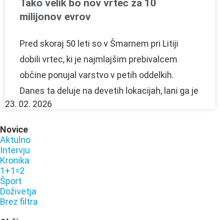
Tako velik bo nov vrtec za 10
milijonov evrov
Pred skoraj 50 leti so v Šmarnem pri Litiji
dobili vrtec, ki je najmlajšim prebivalcem
občine ponujal varstvo v petih oddelkih.
Danes ta deluje na devetih lokacijah, lani ga je
23. 02. 2026
Novice
Aktulno
Intervju
Kronika
1+1=2
Šport
Doživetja
Brez filtra